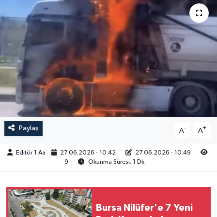
Sağlık
Siyaset
Spor
Türkiye
Video Galeri
Paylaş
-
+
A
A
Editör 1 Aa
27.06.2026 - 10:42
27.06.2026 - 10:49
9
Okunma Süresi: 1 Dk
Bursa Nilüfer'e 7 Yeni