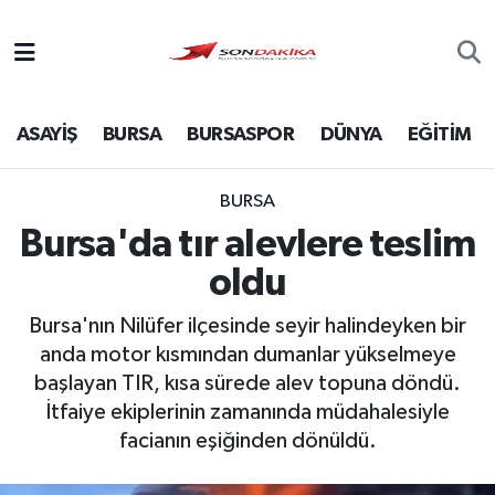
Asayiş
ASAYİŞ
BURSA
BURSASPOR
DÜNYA
EĞİTİM
Bursa
Dünya
BURSA
Bursa'da tır alevlere teslim
Ekonomi
oldu
Foto Galeri
Bursa'nın Nilüfer ilçesinde seyir halindeyken bir
anda motor kısmından dumanlar yükselmeye
Genel
başlayan TIR, kısa sürede alev topuna döndü.
İtfaiye ekiplerinin zamanında müdahalesiyle
Gündem
facianın eşiğinden dönüldü.
Magazin