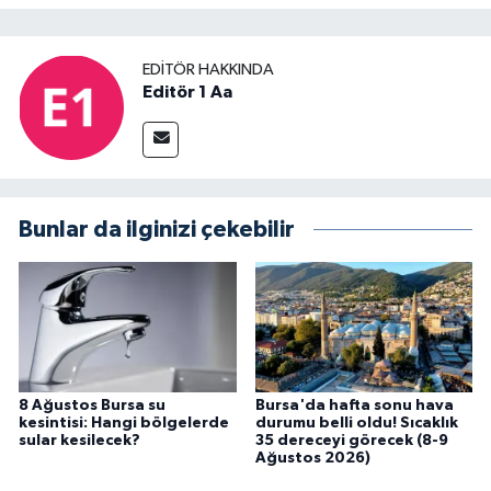
EDITÖR HAKKINDA
Editör 1 Aa
Bunlar da ilginizi çekebilir
8 Ağustos Bursa su
Bursa'da hafta sonu hava
kesintisi: Hangi bölgelerde
durumu belli oldu! Sıcaklık
sular kesilecek?
35 dereceyi görecek (8-9
Ağustos 2026)