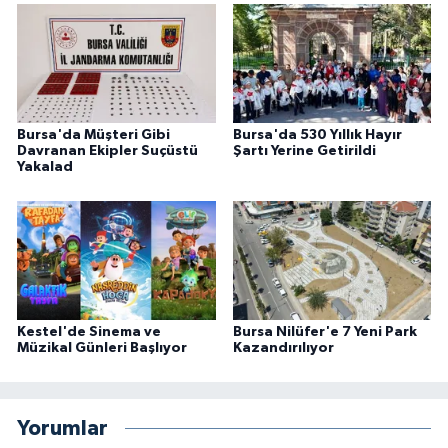
Bursa'da Müşteri Gibi
Bursa'da 530 Yıllık Hayır
Davranan Ekipler Suçüstü
Şartı Yerine Getirildi
Yakalad
Kestel'de Sinema ve
Bursa Nilüfer'e 7 Yeni Park
Müzikal Günleri Başlıyor
Kazandırılıyor
Yorumlar