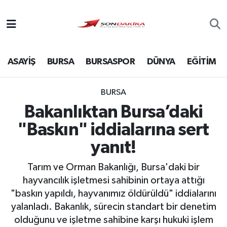
Asayiş
ASAYİŞ
BURSA
BURSASPOR
DÜNYA
EĞİTİM
Bursa
Dünya
BURSA
Bakanlıktan Bursa’daki
Ekonomi
"Baskın" iddialarına sert
Foto Galeri
yanıt!
Tarım ve Orman Bakanlığı, Bursa'daki bir
Genel
hayvancılık işletmesi sahibinin ortaya attığı
"baskın yapıldı, hayvanımız öldürüldü" iddialarını
Gündem
yalanladı. Bakanlık, sürecin standart bir denetim
olduğunu ve işletme sahibine karşı hukuki işlem
Magazin