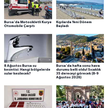
Bursa'da Motosikletli Kurye
Kıyılarda Yeni Dönem
Otomobile Çarptı
Başladı
8 Ağustos Bursa su
Bursa'da hafta sonu hava
kesintisi: Hangi bölgelerde
durumu belli oldu! Sıcaklık
sular kesilecek?
35 dereceyi görecek (8-9
Ağustos 2026)