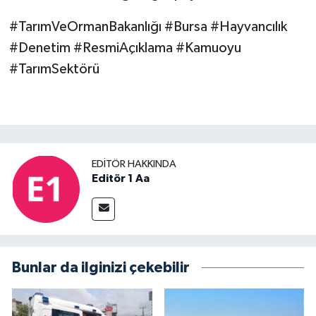
#TarımVeOrmanBakanlığı #Bursa #Hayvancılık
#Denetim #ResmiAçıklama #Kamuoyu
#TarımSektörü
EDITÖR HAKKINDA
Editör 1 Aa
Bunlar da ilginizi çekebilir