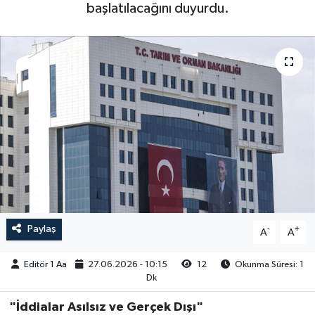
başlatılacağını duyurdu.
Sağlık
Siyaset
Spor
Türkiye
Video Galeri
Paylaş
-
+
A
A
Editör 1 Aa
27.06.2026 - 10:15
12
Okunma Süresi: 1
Dk
"İddialar Asılsız ve Gerçek Dışı"