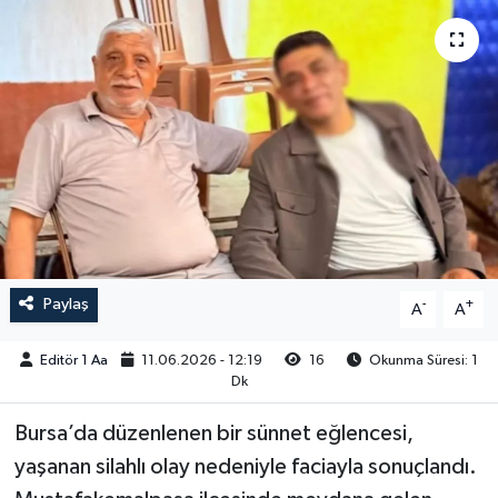
Sağlık
Siyaset
Spor
Türkiye
Video Galeri
Paylaş
-
+
A
A
Editör 1 Aa
11.06.2026 - 12:19
16
Okunma Süresi: 1
Dk
Bursa’da düzenlenen bir sünnet eğlencesi,
yaşanan silahlı olay nedeniyle faciayla sonuçlandı.