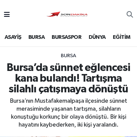
Asayiş
ASAYİŞ
BURSA
BURSASPOR
DÜNYA
EĞİTİM
Bursa
Dünya
BURSA
Bursa’da sünnet eğlencesi
Ekonomi
kana bulandı! Tartışma
Foto Galeri
silahlı çatışmaya dönüştü
Bursa’nın Mustafakemalpaşa ilçesinde sünnet
Genel
merasiminde yaşanan tartışma, silahların
konuştuğu korkunç bir olaya dönüştü. Bir kişi
Gündem
hayatını kaybederken, iki kişi yaralandı.
Magazin