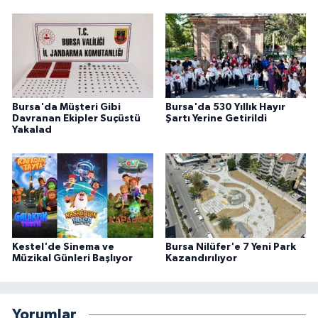
Bursa'da Müşteri Gibi
Bursa'da 530 Yıllık Hayır
Davranan Ekipler Suçüstü
Şartı Yerine Getirildi
Yakalad
Kestel'de Sinema ve
Bursa Nilüfer'e 7 Yeni Park
Müzikal Günleri Başlıyor
Kazandırılıyor
Yorumlar