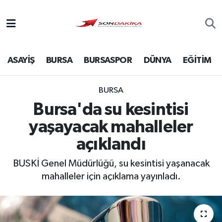
Asayiş
ASAYİŞ
BURSA
BURSASPOR
DÜNYA
EĞİTİM
Bursa
Dünya
BURSA
Bursa'da su kesintisi
Ekonomi
yaşayacak mahalleler
Foto Galeri
açıklandı
BUSKİ Genel Müdürlüğü, su kesintisi yaşanacak
Genel
mahalleler için açıklama yayınladı.
Gündem
Magazin