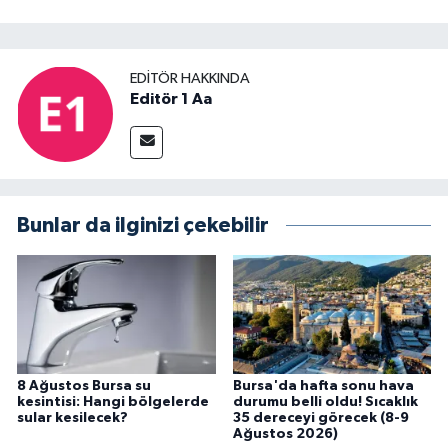
EDITÖR HAKKINDA
Editör 1 Aa
Bunlar da ilginizi çekebilir
8 Ağustos Bursa su
Bursa'da hafta sonu hava
kesintisi: Hangi bölgelerde
durumu belli oldu! Sıcaklık
sular kesilecek?
35 dereceyi görecek (8-9
Ağustos 2026)