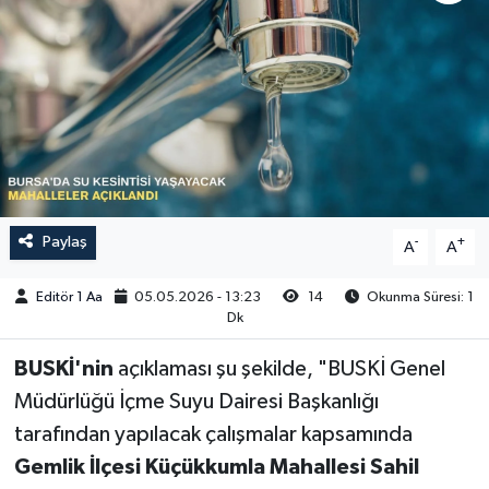
Sağlık
Siyaset
Spor
Türkiye
Paylaş
-
+
A
A
Video Galeri
Editör 1 Aa
05.05.2026 - 13:23
14
Okunma Süresi: 1
Dk
BUSKİ'nin
açıklaması şu şekilde, "BUSKİ Genel
Müdürlüğü İçme Suyu Dairesi Başkanlığı
tarafından yapılacak çalışmalar kapsamında
Gemlik İlçesi Küçükkumla Mahallesi Sahil