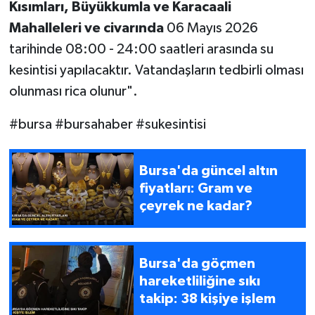
Kısımları, Büyükkumla ve Karacaali
Mahalleleri ve civarında
06 Mayıs 2026
tarihinde 08:00 - 24:00 saatleri arasında su
kesintisi yapılacaktır. Vatandaşların tedbirli olması
olunması rica olunur".
#bursa #bursahaber #sukesintisi
Bursa'da güncel altın
fiyatları: Gram ve
çeyrek ne kadar?
Bursa'da göçmen
hareketliliğine sıkı
takip: 38 kişiye işlem