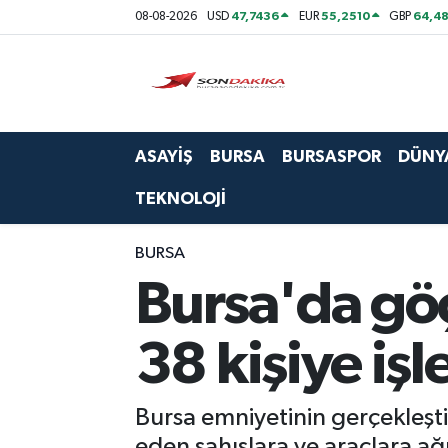
47,7436
55,2510
64,48
08-08-2026
USD
EUR
GBP
Asayiş
Bursa
ASAYİŞ
BURSA
BURSASPOR
DÜNY
Dünya
TEKNOLOJİ
Ekonomi
BURSA
Foto Galeri
Bursa'da göç
Genel
38 kişiye iş
Gündem
Bursa emniyetinin gerçekleşti
Magazin
eden şahıslara ve araçlara ağ