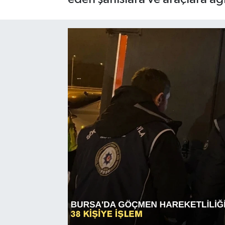
Sağlık
Siyaset
Spor
Türkiye
Video Galeri