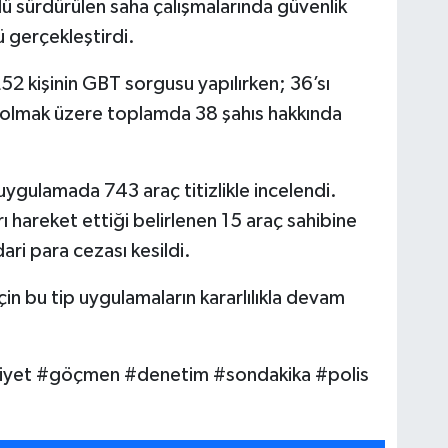
lü sürdürülen saha çalışmalarında güvenlik
lü gerçekleştirdi.
52 kişinin GBT sorgusu yapılırken; 36’sı
ı olmak üzere toplamda 38 şahıs hakkında
 uygulamada 743 araç titizlikle incelendi.
 hareket ettiği belirlenen 15 araç sahibine
ri para cezası kesildi.
için bu tip uygulamaların kararlılıkla devam
iyet #göçmen #denetim #sondakika #polis