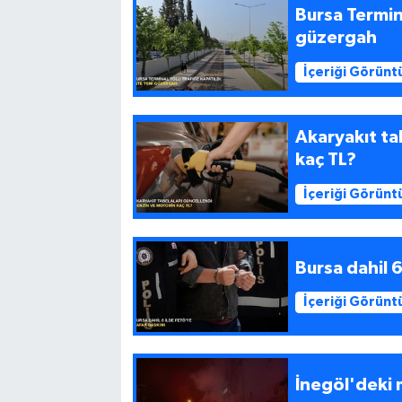
Bursa Termina
güzergah
İçeriği Görünt
Akaryakıt ta
kaç TL?
İçeriği Görünt
Bursa dahil 
İçeriği Görünt
İnegöl'deki 