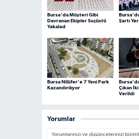
Bursa'da Müşteri Gibi
Bursa'da
Davranan Ekipler Suçüstü
Şartı Yer
Yakalad
Bursa Nilüfer'e 7 Yeni Park
Bursa'd
Kazandırılıyor
Çıkan İki
Verildi
Yorumlar