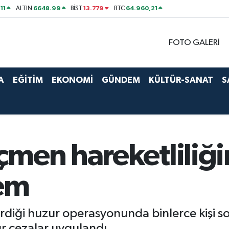
11
6648.99
13.779
64.960,21
ALTIN
BİST
BTC
FOTO GALERİ
A
EĞİTİM
EKONOMİ
GÜNDEM
KÜLTÜR-SANAT
S
men hareketliliğin
lem
rdiği huzur operasyonunda binlerce kişi sor
ır cezalar uygulandı.