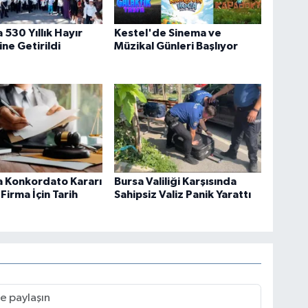
 530 Yıllık Hayır
Kestel'de Sinema ve
ine Getirildi
Müzikal Günleri Başlıyor
a Konkordato Kararı
Bursa Valiliği Karşısında
 Firma İçin Tarih
Sahipsiz Valiz Panik Yarattı