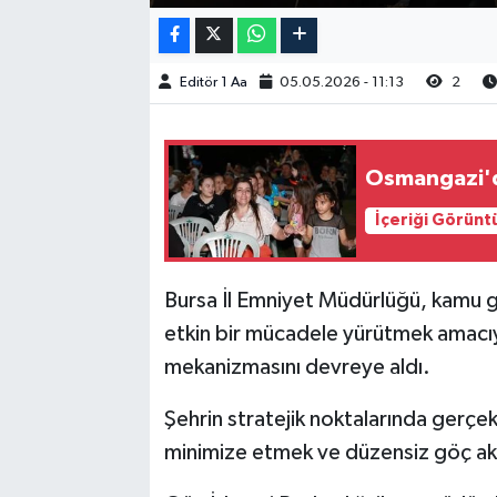
Editör 1 Aa
05.05.2026 - 11:13
2
Osmangazi'd
İçeriği Görünt
Bursa İl Emniyet Müdürlüğü, kamu g
etkin bir mücadele yürütmek amacıy
mekanizmasını devreye aldı.
Şehrin stratejik noktalarında gerçek
minimize etmek ve düzensiz göç akı