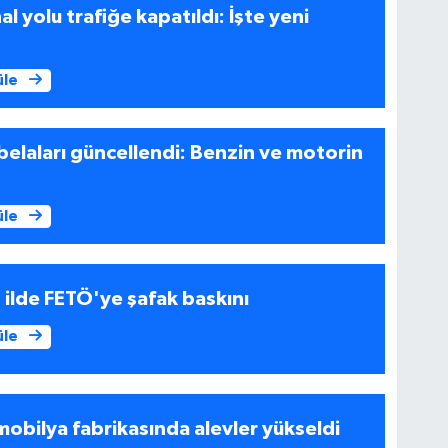
l yolu trafiğe kapatıldı: İşte yeni
üle
belaları güncellendi: Benzin ve motorin
üle
6 ilde FETÖ'ye şafak baskını
üle
mobilya fabrikasında alevler yükseldi