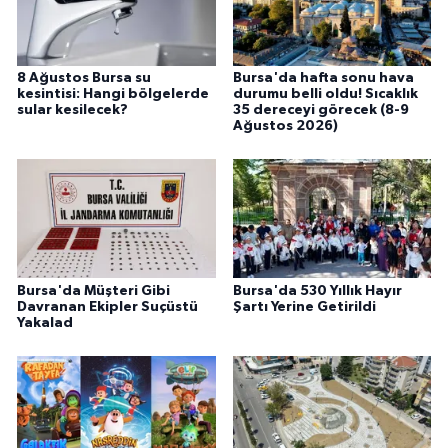
8 Ağustos Bursa su
Bursa'da hafta sonu hava
kesintisi: Hangi bölgelerde
durumu belli oldu! Sıcaklık
sular kesilecek?
35 dereceyi görecek (8-9
Ağustos 2026)
Bursa'da Müşteri Gibi
Bursa'da 530 Yıllık Hayır
Davranan Ekipler Suçüstü
Şartı Yerine Getirildi
Yakalad