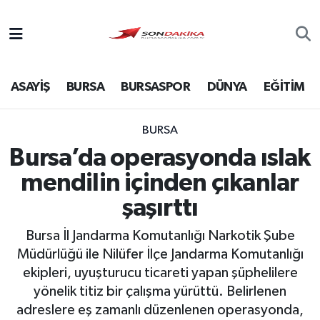
Asayiş
ASAYİŞ
BURSA
BURSASPOR
DÜNYA
EĞİTİM
Bursa
Dünya
BURSA
Bursa’da operasyonda ıslak
Ekonomi
mendilin içinden çıkanlar
Foto Galeri
şaşırttı
Bursa İl Jandarma Komutanlığı Narkotik Şube
Genel
Müdürlüğü ile Nilüfer İlçe Jandarma Komutanlığı
ekipleri, uyuşturucu ticareti yapan şüphelilere
Gündem
yönelik titiz bir çalışma yürüttü. Belirlenen
adreslere eş zamanlı düzenlenen operasyonda,
Magazin