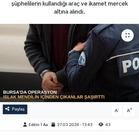
şüphelilerin kullandığı araç ve ikamet mercek
Sağlık
altına alındı.
Siyaset
Spor
Türkiye
Video Galeri
Paylaş
-
+
A
A
Editör 1 Aa
27.03.2026 - 13:43
43