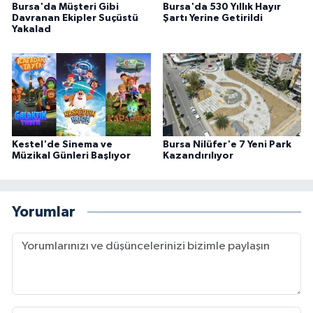
Bursa'da Müşteri Gibi
Bursa'da 530 Yıllık Hayır
Davranan Ekipler Suçüstü
Şartı Yerine Getirildi
Yakalad
Kestel'de Sinema ve
Bursa Nilüfer'e 7 Yeni Park
Müzikal Günleri Başlıyor
Kazandırılıyor
Yorumlar