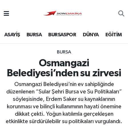
Asayiş
ASAYİŞ
BURSA
BURSASPOR
DÜNYA
EĞİTİM
Bursa
Dünya
BURSA
Osmangazi
Ekonomi
Belediyesi’nden su zirvesi
Foto Galeri
Osmangazi Belediyesi’nin ev sahipliğinde
düzenlenen “Sular Şehri Bursa ve Su Politikaları”
Genel
söyleşisinde, Erdem Saker su kaynaklarının
korunması ve bilinçli kullanımının hayati önemine
Gündem
dikkat çekti. Yoğun katılımla gerçekleşen
etkinlikte sürdürülebilir su politikaları vurgulandı.
Magazin