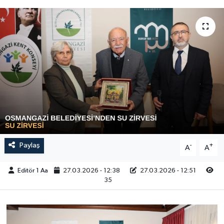
Sağlık
Siyaset
Spor
Türkiye
Video Galeri
Paylaş
-
+
A
A
Editör 1 Aa
27.03.2026 - 12:38
27.03.2026 - 12:51
35