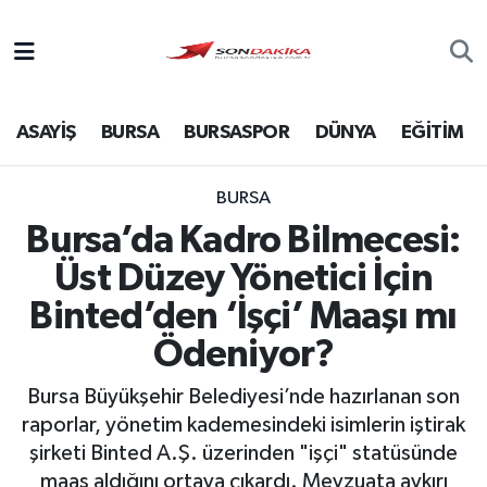
Asayiş
ASAYİŞ
BURSA
BURSASPOR
DÜNYA
EĞİTİM
Bursa
Dünya
BURSA
Bursa’da Kadro Bilmecesi:
Ekonomi
Üst Düzey Yönetici İçin
Foto Galeri
Binted’den ‘İşçi’ Maaşı mı
Ödeniyor?
Genel
Bursa Büyükşehir Belediyesi’nde hazırlanan son
Gündem
raporlar, yönetim kademesindeki isimlerin iştirak
şirketi Binted A.Ş. üzerinden "işçi" statüsünde
Magazin
maaş aldığını ortaya çıkardı. Mevzuata aykırı