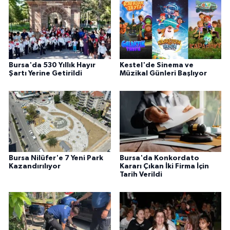
Bursa'da 530 Yıllık Hayır
Kestel'de Sinema ve
Şartı Yerine Getirildi
Müzikal Günleri Başlıyor
Bursa Nilüfer'e 7 Yeni Park
Bursa'da Konkordato
Kazandırılıyor
Kararı Çıkan İki Firma İçin
Tarih Verildi