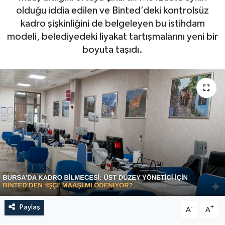
olduğu iddia edilen ve Binted’deki kontrolsüz
Sağlık
kadro şişkinliğini de belgeleyen bu istihdam
modeli, belediyedeki liyakat tartışmalarını yeni bir
Siyaset
boyuta taşıdı.
Spor
Türkiye
Video Galeri
Paylaş
-
+
A
A