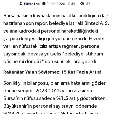
Editör 1 Aa
14.04.2026 - 11:58
87
Bursa halkının kaynaklarının nasıl kullanıldığına dair
hazırlanan son rapor, belediye iştiraki Binted A.Ş.
ve ana kadrodaki personel hareketliliğindeki
çarpıcı dengesizliği gün yüzüne çıkardı. Hizmet
verilen nüfustaki cılız artışa rağmen, personel
sayısındaki devasa yükseliş "belediye istihdam
ofisine mi döndü?" sorusunu akıllara getirdi.
Rakamlar Yalan Söylemez: 15 Kat Fazla Artış!
Son iki yılın bilançosu, planlama hatalarını gözler
önüne seriyor. 2023-2025 yılları arasında
Bursa’nın nüfusu sadece
%1,5
artış gösterirken,
Büyükşehir’in personel sayısı aynı dönemde
%23,4
oranında katlandı. Nüfus artış hızıyla