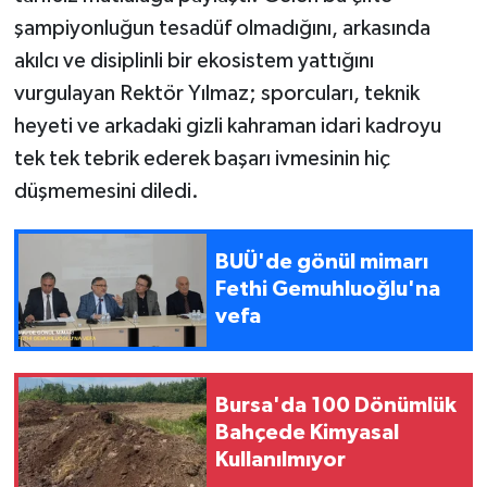
şampiyonluğun tesadüf olmadığını, arkasında
akılcı ve disiplinli bir ekosistem yattığını
vurgulayan Rektör Yılmaz; sporcuları, teknik
heyeti ve arkadaki gizli kahraman idari kadroyu
tek tek tebrik ederek başarı ivmesinin hiç
düşmemesini diledi.
BUÜ'de gönül mimarı
Fethi Gemuhluoğlu'na
vefa
Bursa'da 100 Dönümlük
Bahçede Kimyasal
Kullanılmıyor