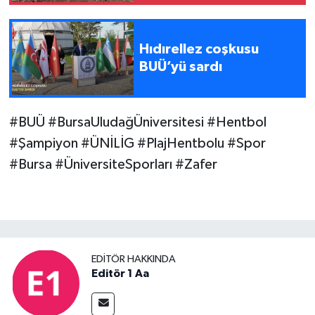
Hıdırellez coşkusu
BUÜ’yü sardı
#BUÜ #BursaUludağÜniversitesi #Hentbol
#Şampiyon #ÜNİLİG #PlajHentbolu #Spor
#Bursa #ÜniversiteSporları #Zafer
EDITÖR HAKKINDA
Editör 1 Aa