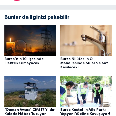
Bunlar da ilginizi çekebilir
Bursa'nın 10 İlçesinde
Bursa Nilüfer'in O
Elektrik Olmayacak
Mahallesinde Sular 9 Saat
Kesilecek!
"Duman Avcısı" Çifti 17 Yıldır
Bursa Kestel'in Aile Parkı
Kulede Nöbet Tutuyor
Yepyeni Yüzüne Kavuşuyor!