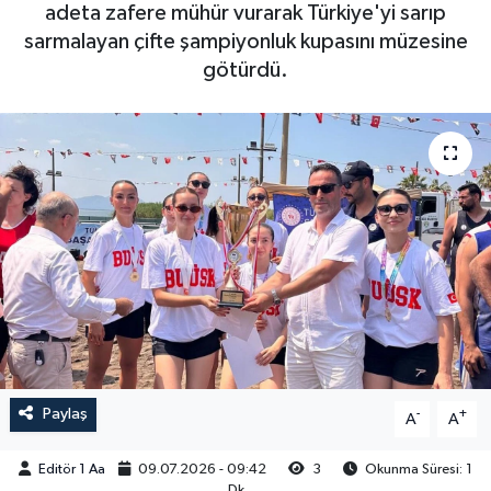
adeta zafere mühür vurarak Türkiye'yi sarıp
Sağlık
sarmalayan çifte şampiyonluk kupasını müzesine
götürdü.
Siyaset
Spor
Türkiye
Video Galeri
Paylaş
-
+
A
A
Editör 1 Aa
09.07.2026 - 09:42
3
Okunma Süresi: 1
Dk