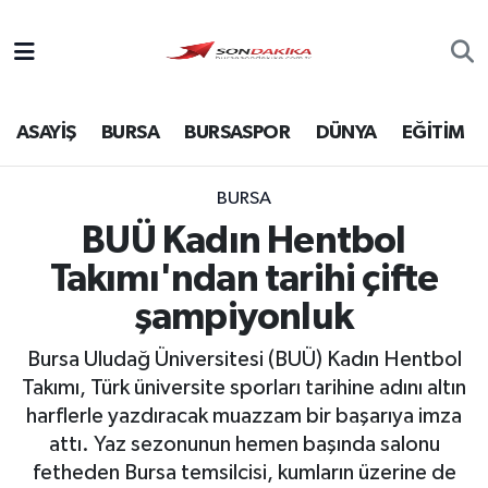
Asayiş
ASAYİŞ
BURSA
BURSASPOR
DÜNYA
EĞİTİM
Bursa
Dünya
BURSA
BUÜ Kadın Hentbol
Ekonomi
Takımı'ndan tarihi çifte
Foto Galeri
şampiyonluk
Bursa Uludağ Üniversitesi (BUÜ) Kadın Hentbol
Genel
Takımı, Türk üniversite sporları tarihine adını altın
harflerle yazdıracak muazzam bir başarıya imza
Gündem
attı. Yaz sezonunun hemen başında salonu
fetheden Bursa temsilcisi, kumların üzerine de
Magazin