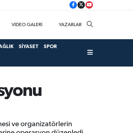
VİDEO GALERİ
YAZARLAR
AĞLIK
SİYASET
SPOR
asyonu
si ve organizatörlerin
yerine operasyon düzenledi.