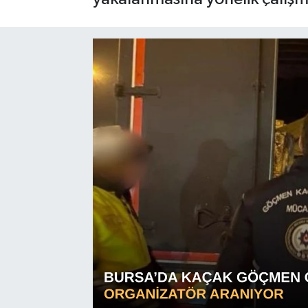
Sağlık
Siyaset
Spor
Türkiye
Video Galeri