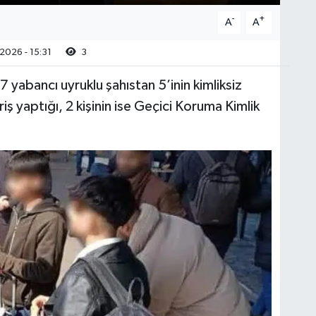
-
+
A
A
2026 - 15:31
3
7 yabancı uyruklu şahıstan 5’inin kimliksiz
riş yaptığı, 2 kişinin ise Geçici Koruma Kimlik