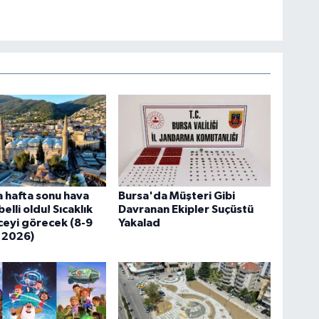
 hafta sonu hava
Bursa'da Müşteri Gibi
lli oldu! Sıcaklık
Davranan Ekipler Suçüstü
eyi görecek (8-9
Yakalad
 2026)