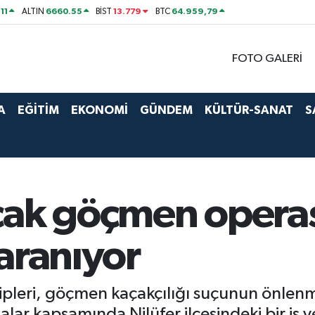
11
6660.55
13.779
64.959,79
ALTIN
BİST
BTC
FOTO GALERİ
A
EĞİTİM
EKONOMİ
GÜNDEM
KÜLTÜR-SANAT
S
çak göçmen oper
aranıyor
leri, göçmen kaçakçılığı suçunun önlenme
lar kapsamında Nilüfer ilçesindeki bir iş 