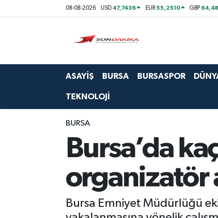
47,7436
55,2510
64,48
08-08-2026
USD
EUR
GBP
Asayiş
Bursa
ASAYİŞ
BURSA
BURSASPOR
DÜNY
Dünya
TEKNOLOJİ
Ekonomi
BURSA
Foto Galeri
Bursa’da ka
Genel
organizatör 
Gündem
Bursa Emniyet Müdürlüğü ekip
Magazin
yakalanmasına yönelik çalışma