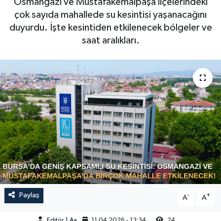
Osmangazi ve Mustafakemalpaşa ilçelerindeki
çok sayıda mahallede su kesintisi yaşanacağını
Sağlık
duyurdu. İşte kesintiden etkilenecek bölgeler ve
saat aralıkları.
Siyaset
Spor
Türkiye
Video Galeri
Paylaş
-
+
A
A
Editör 1 Aa
11.04.2026 - 13:34
24