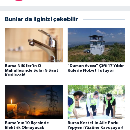
Bunlar da ilginizi çekebilir
Bursa Nilüfer'in O
"Duman Avcısı" Çifti 17 Yıldır
Mahallesinde Sular 9 Saat
Kulede Nöbet Tutuyor
Kesilecek!
Bursa'nın 10 İlçesinde
Bursa Kestel'in Aile Parkı
Elektrik Olmayacak
Yepyeni Yüzüne Kavuşuyor!