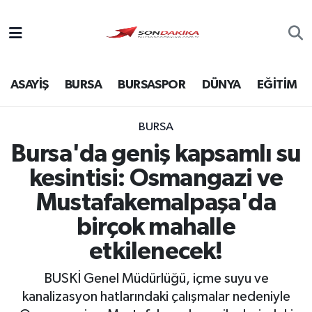
Asayiş
ASAYİŞ
BURSA
BURSASPOR
DÜNYA
EĞİTİM
Bursa
Dünya
BURSA
Bursa'da geniş kapsamlı su
Ekonomi
kesintisi: Osmangazi ve
Foto Galeri
Mustafakemalpaşa'da
birçok mahalle
Genel
etkilenecek!
Gündem
BUSKİ Genel Müdürlüğü, içme suyu ve
kanalizasyon hatlarındaki çalışmalar nedeniyle
Magazin