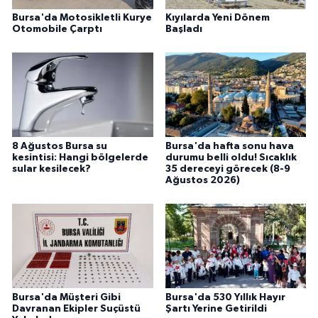
Bursa'da Motosikletli Kurye
Kıyılarda Yeni Dönem
Otomobile Çarptı
Başladı
8 Ağustos Bursa su
Bursa'da hafta sonu hava
kesintisi: Hangi bölgelerde
durumu belli oldu! Sıcaklık
sular kesilecek?
35 dereceyi görecek (8-9
Ağustos 2026)
Bursa'da Müşteri Gibi
Bursa'da 530 Yıllık Hayır
Davranan Ekipler Suçüstü
Şartı Yerine Getirildi