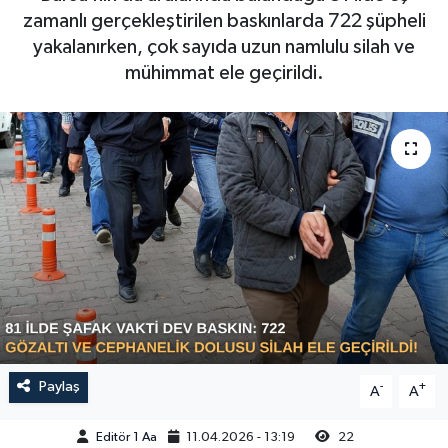
zamanlı gerçekleştirilen baskınlarda 722 şüpheli
Sağlık
yakalanırken, çok sayıda uzun namlulu silah ve
mühimmat ele geçirildi.
Siyaset
Spor
Türkiye
Video Galeri
Paylaş
-
+
A
A
Editör 1 Aa
11.04.2026 - 13:19
22