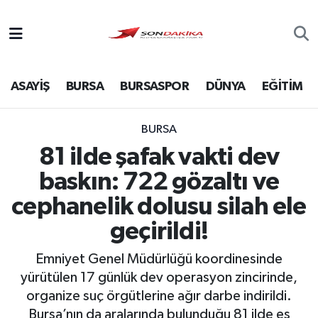
Asayiş
ASAYİŞ
BURSA
BURSASPOR
DÜNYA
EĞİTİM
Bursa
Dünya
BURSA
81 ilde şafak vakti dev
Ekonomi
baskın: 722 gözaltı ve
Foto Galeri
cephanelik dolusu silah ele
geçirildi!
Genel
Emniyet Genel Müdürlüğü koordinesinde
Gündem
yürütülen 17 günlük dev operasyon zincirinde,
organize suç örgütlerine ağır darbe indirildi.
Magazin
Bursa’nın da aralarında bulunduğu 81 ilde eş