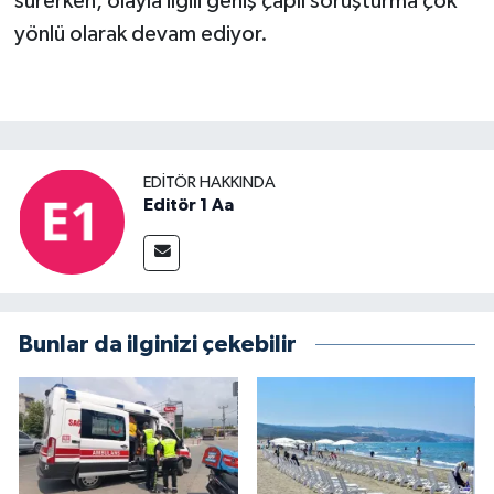
sürerken, olayla ilgili geniş çaplı soruşturma çok
yönlü olarak devam ediyor.
EDITÖR HAKKINDA
Editör 1 Aa
Bunlar da ilginizi çekebilir