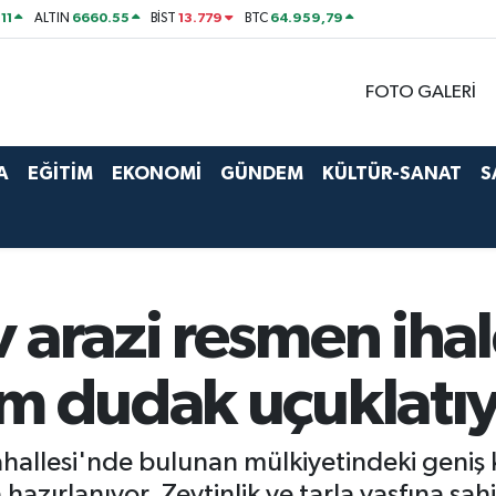
11
6660.55
13.779
64.959,79
ALTIN
BİST
BTC
FOTO GALERİ
A
EĞİTİM
EKONOMİ
GÜNDEM
KÜLTÜR-SANAT
S
 arazi resmen ihal
m dudak uçuklatıy
ahallesi'nde bulunan mülkiyetindeki geniş 
 hazırlanıyor. Zeytinlik ve tarla vasfına sah