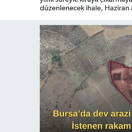
düzenlenecek ihale, Haziran a
Sağlık
Siyaset
Spor
Türkiye
Video Galeri