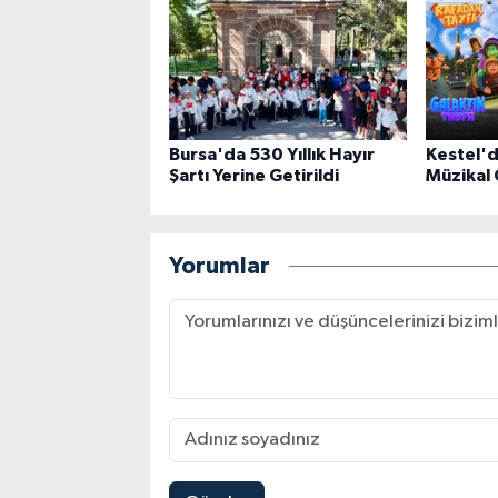
Bursa'da 530 Yıllık Hayır
Kestel'
Şartı Yerine Getirildi
Müzikal 
Yorumlar