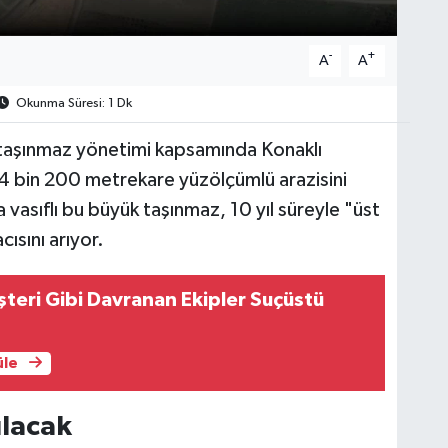
-
+
A
A
Okunma Süresi: 1 Dk
i taşınmaz yönetimi kapsamında Konaklı
4 bin 200 metrekare yüzölçümlü arazisini
la vasıflı bu büyük taşınmaz, 10 yıl süreyle "üst
cısını arıyor.
teri Gibi Davranan Ekipler Suçüstü
üle
ılacak