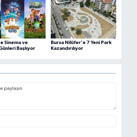
de Sinema ve
Bursa Nilüfer'e 7 Yeni Park
Günleri Başlıyor
Kazandırılıyor