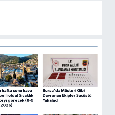
 hafta sonu hava
Bursa'da Müşteri Gibi
lli oldu! Sıcaklık
Davranan Ekipler Suçüstü
eyi görecek (8-9
Yakalad
 2026)