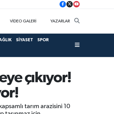
VİDEO GALERİ
YAZARLAR
AĞLIK
SİYASET
SPOR
eye çıkıyor!
or!
kapsamlı tarım arazisini 10
ip taşınmaz için