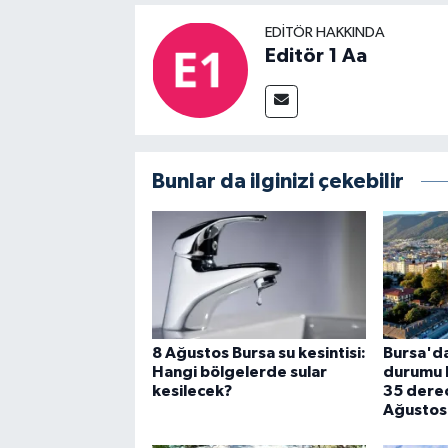
EDITÖR HAKKINDA
Editör 1 Aa
Bunlar da ilginizi çekebilir
8 Ağustos Bursa su kesintisi:
Bursa'da
Hangi bölgelerde sular
durumu be
kesilecek?
35 derec
Ağustos