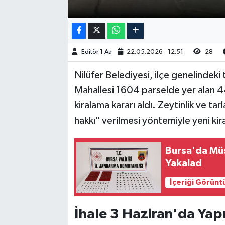
Editör 1 Aa
22.05.2026 - 12:51
28
Nilüfer Belediyesi, ilçe genelindek
Mahallesi 1604 parselde yer alan 4
kiralama kararı aldı. Zeytinlik ve tar
hakkı" verilmesi yöntemiyle yeni kira
Bursa'da Müş
Yakalad
İçeriği Görünt
İhale 3 Haziran'da Yap