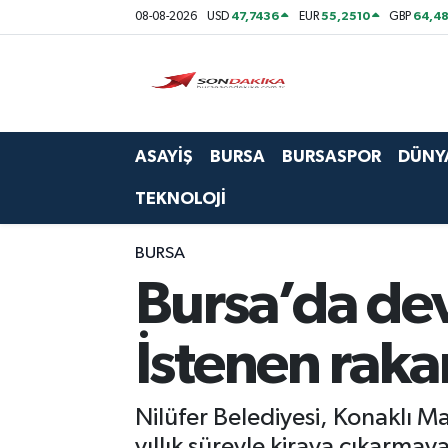
47,7436
55,2510
64,48
08-08-2026
USD
EUR
GBP
Asayiş
Bursa
ASAYİŞ
BURSA
BURSASPOR
DÜNY
Dünya
TEKNOLOJİ
Ekonomi
BURSA
Foto Galeri
Bursa’da dev
Genel
İstenen raka
Gündem
Nilüfer Belediyesi, Konaklı M
Magazin
yıllık süreyle kiraya çıkarmaya