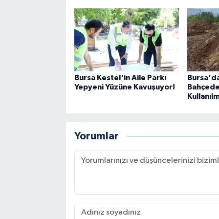
Bursa Kestel'in Aile Parkı
Bursa'd
Yepyeni Yüzüne Kavuşuyor!
Bahçede
Kullanıl
Yorumlar