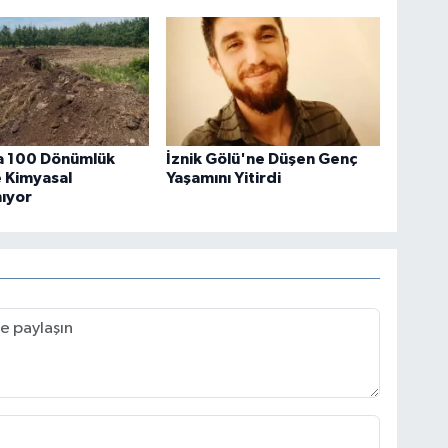
a 100 Dönümlük
İznik Gölü'ne Düşen Genç
 Kimyasal
Yaşamını Yitirdi
mıyor