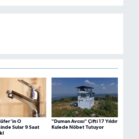
lüfer'in O
"Duman Avcısı" Çifti 17 Yıldır
inde Sular 9 Saat
Kulede Nöbet Tutuyor
k!