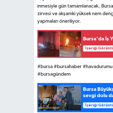
inmesiyle gün tamamlanacak. Bursalıl
zirvesi ve akşamki yüksek nem deng
yapmaları öneriliyor.
Bursa'da İş Y
İçeriği Görünt
#bursa #bursahaber #havadurumu #
#bursagündem
Bursa Büyükş
sevgi dolu d
İçeriği Görünt