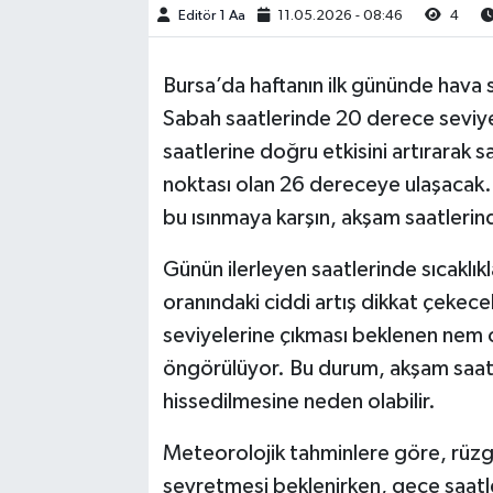
Editör 1 Aa
11.05.2026 - 08:46
4
Bursa’da haftanın ilk gününde hava sıc
Sabah saatlerinde 20 derece seviye
saatlerine doğru etkisini artırarak
noktası olan 26 dereceye ulaşacak.
bu ısınmaya karşın, akşam saatleri
Günün ilerleyen saatlerinde sıcaklı
oranındaki ciddi artış dikkat çekec
seviyelerine çıkması beklenen nem 
öngörülüyor. Bu durum, akşam saat
hissedilmesine neden olabilir.
Meteorolojik tahminlere göre, rüzg
seyretmesi beklenirken, gece saatl