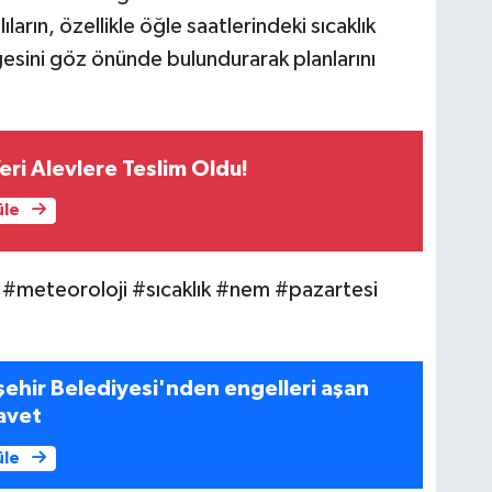
arın, özellikle öğle saatlerindeki sıcaklık
esini göz önünde bulundurarak planlarını
eri Alevlere Teslim Oldu!
üle
meteoroloji #sıcaklık #nem #pazartesi
ehir Belediyesi'nden engelleri aşan
avet
üle