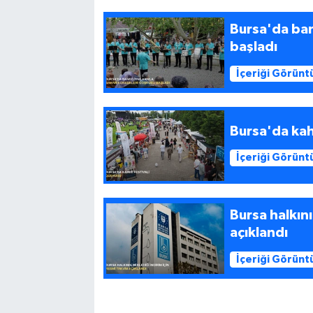
Bursa'da ban
başladı
İçeriği Görünt
Bursa'da kah
İçeriği Görünt
Bursa halkını
açıklandı
İçeriği Görünt