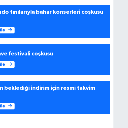
do tınılarıyla bahar konserleri coşkusu
üle
ve festivali coşkusu
üle
n beklediği indirim için resmi takvim
üle