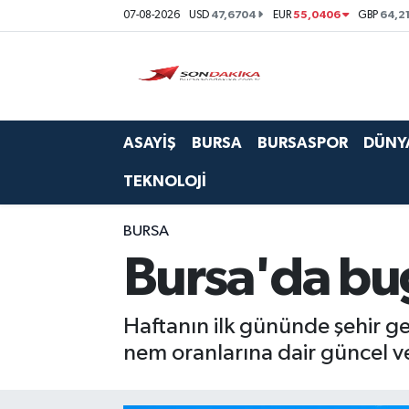
47,6704
55,0406
64,2
07-08-2026
USD
EUR
GBP
Asayiş
Bursa
ASAYİŞ
BURSA
BURSASPOR
DÜNY
Dünya
TEKNOLOJİ
Ekonomi
BURSA
Foto Galeri
Bursa'da bu
Genel
Haftanın ilk gününde şehir ge
Gündem
nem oranlarına dair güncel ve
Magazin