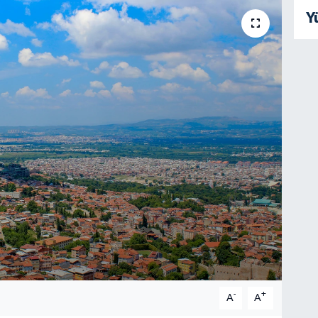
Y
-
+
A
A