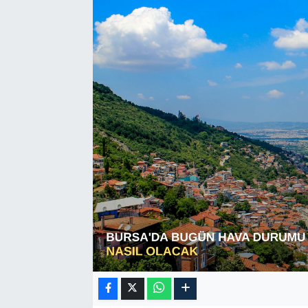
Sağlık
Siyaset
Spor
Türkiye
Video Galeri