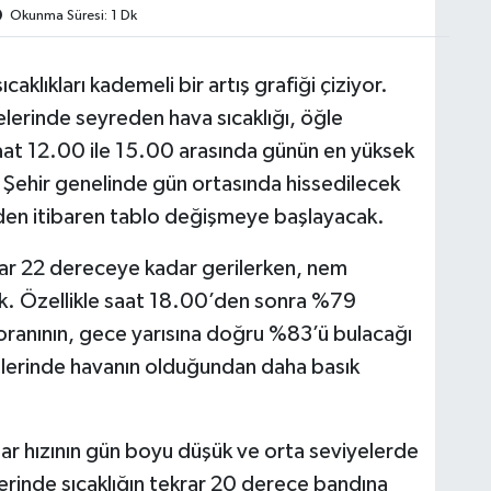
Okunma Süresi: 1 Dk
aklıkları kademeli bir artış grafiği çiziyor.
lerinde seyreden hava sıcaklığı, öğle
 saat 12.00 ile 15.00 arasında günün en yüksek
 Şehir genelinde gün ortasında hissedilecek
nden itibaren tablo değişmeye başlayacak.
klar 22 dereceye kadar gerilerken, nem
ek. Özellikle saat 18.00’den sonra %79
oranının, gece yarısına doğru %83’ü bulacağı
lerinde havanın olduğundan daha basık
ar hızının gün boyu düşük ve orta seviyelerde
erinde sıcaklığın tekrar 20 derece bandına