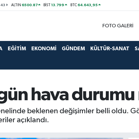
143
6500.87
13.799
64.643,95
ALTIN
BİST
BTC
FOTO GALERİ
A
EĞİTİM
EKONOMİ
GÜNDEM
KÜLTÜR-SANAT
S
gün hava durumu n
nelinde beklenen değişimler belli oldu. Gö
riler açıklandı.