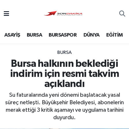
Asayiş
ASAYİŞ
BURSA
BURSASPOR
DÜNYA
EĞİTİM
Bursa
Dünya
BURSA
Bursa halkının beklediği
Ekonomi
indirim için resmi takvim
Foto Galeri
açıklandı
Su faturalarında yeni dönemi başlatacak yasal
Genel
süreç netleşti. Büyükşehir Belediyesi, abonelerin
merak ettiği 3 kritik aşamayı ve uygulama tarihini
Gündem
duyurdu.
Magazin