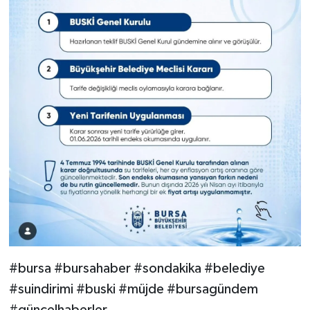
#bursa #bursahaber #sondakika #belediye
#suindirimi #buski #müjde #bursagündem
#güncelhaberler