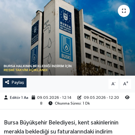
Sağlık
Siyaset
Spor
Türkiye
Video Galeri
Paylaş
-
+
A
A
Editör 1 Aa
09.05.2026 - 12:14
09.05.2026 - 12:20
8
Okunma Süresi: 1 Dk
Bursa Büyükşehir Belediyesi, kent sakinlerinin
merakla beklediği su faturalarındaki indirim