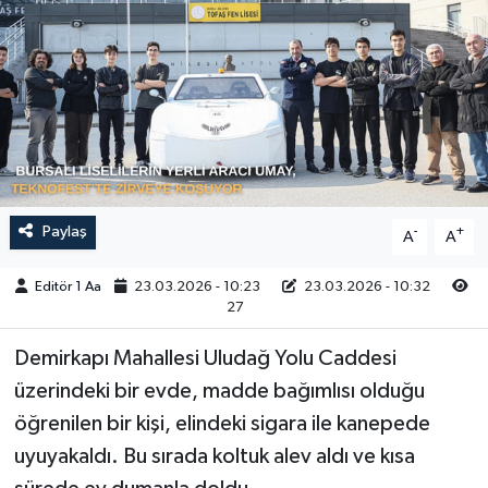
Sağlık
Siyaset
Spor
Türkiye
Paylaş
-
+
A
A
Video Galeri
Editör 1 Aa
23.03.2026 - 10:23
23.03.2026 - 10:32
27
Demirkapı Mahallesi Uludağ Yolu Caddesi
üzerindeki bir evde, madde bağımlısı olduğu
öğrenilen bir kişi, elindeki sigara ile kanepede
uyuyakaldı. Bu sırada koltuk alev aldı ve kısa