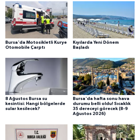
Bursa'da Motosikletli Kurye
Kıyılarda Yeni Dönem
Otomobile Çarptı
Başladı
8 Ağustos Bursa su
Bursa'da hafta sonu hava
kesintisi: Hangi bölgelerde
durumu belli oldu! Sıcaklık
sular kesilecek?
35 dereceyi görecek (8-9
Ağustos 2026)