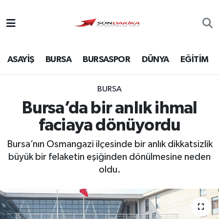
Asayiş
ASAYİŞ
BURSA
BURSASPOR
DÜNYA
EĞİTİM
Bursa
Dünya
BURSA
Bursa’da bir anlık ihmal
Ekonomi
faciaya dönüyordu
Foto Galeri
Bursa’nın Osmangazi ilçesinde bir anlık dikkatsizlik
büyük bir felaketin eşiğinden dönülmesine neden
Genel
oldu.
Gündem
Magazin