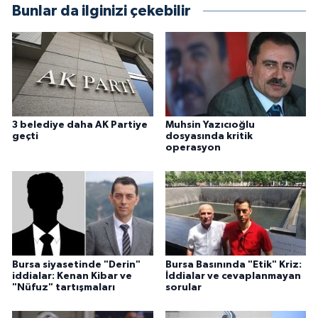
Bunlar da ilginizi çekebilir
3 belediye daha AK Partiye
Muhsin Yazıcıoğlu
geçti
dosyasında kritik
operasyon
Bursa siyasetinde "Derin"
Bursa Basınında "Etik" Kriz:
iddialar: Kenan Kibar ve
İddialar ve cevaplanmayan
"Nüfuz" tartışmaları
sorular