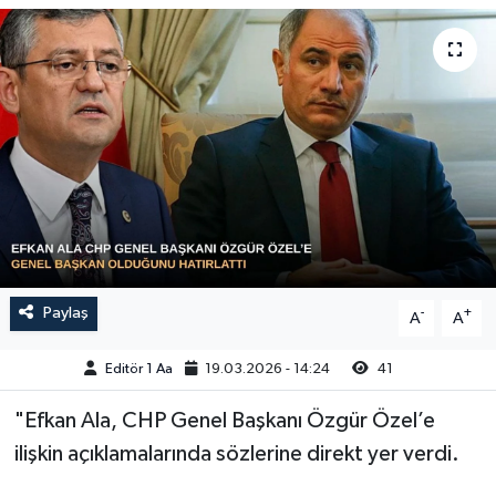
Sağlık
Siyaset
Spor
Türkiye
Video Galeri
Paylaş
-
+
A
A
Editör 1 Aa
19.03.2026 - 14:24
41
"Efkan Ala, CHP Genel Başkanı Özgür Özel’e
ilişkin açıklamalarında sözlerine direkt yer verdi.