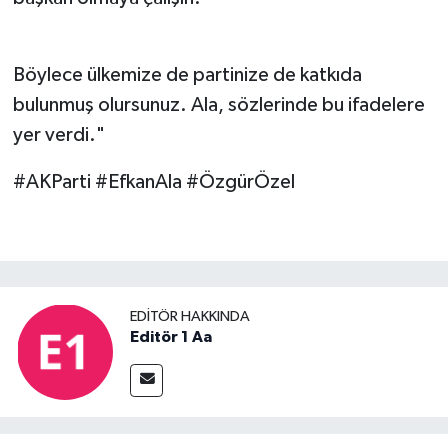
Böylece ülkemize de partinize de katkıda
bulunmuş olursunuz. Ala, sözlerinde bu ifadelere
yer verdi."
#AKParti #EfkanAla #ÖzgürÖzel
EDITÖR HAKKINDA
Editör 1 Aa