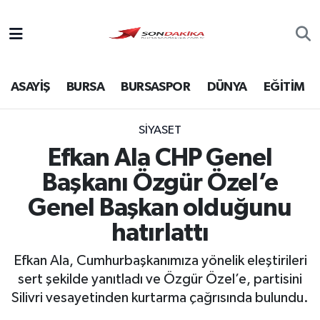
Asayiş
ASAYİŞ
BURSA
BURSASPOR
DÜNYA
EĞİTİM
Bursa
Dünya
SİYASET
Efkan Ala CHP Genel
Ekonomi
Başkanı Özgür Özel’e
Foto Galeri
Genel Başkan olduğunu
hatırlattı
Genel
Efkan Ala, Cumhurbaşkanımıza yönelik eleştirileri
Gündem
sert şekilde yanıtladı ve Özgür Özel’e, partisini
Silivri vesayetinden kurtarma çağrısında bulundu.
Magazin