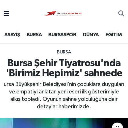
Asayiş
ASAYİŞ
BURSA
BURSASPOR
DÜNYA
EĞİTİM
Bursa
Dünya
BURSA
Bursa Şehir Tiyatrosu'nda
Ekonomi
'Birimiz Hepimiz' sahnede
Foto Galeri
ursa Büyükşehir Belediyesi’nin çocuklara duyguları
ve empatiyi anlatan yeni eseri ilk gösterimiyle
Genel
alkış topladı. Oyunun sahne yolculuğuna dair
detaylar haberimizde.
Gündem
Magazin