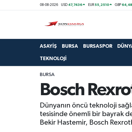
47,7436
55,2510
64,48
08-08-2026
USD
EUR
GBP
Asayiş
Bursa
ASAYİŞ
BURSA
BURSASPOR
DÜNY
Dünya
TEKNOLOJİ
Ekonomi
BURSA
Foto Galeri
Bosch Rexro
Genel
Dünyanın öncü teknoloji sağl
Gündem
tesisinde önemli bir bayrak d
Bekir Hastemir, Bosch Rexrot
Magazin