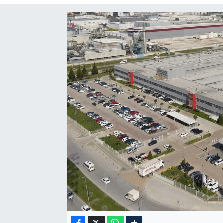
Sağlık
Siyaset
Spor
Türkiye
Video Galeri