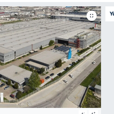
Y
-
+