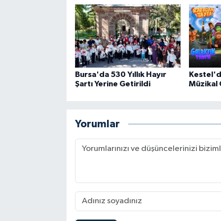
Bursa'da 530 Yıllık Hayır
Kestel'
Şartı Yerine Getirildi
Müzikal 
Yorumlar