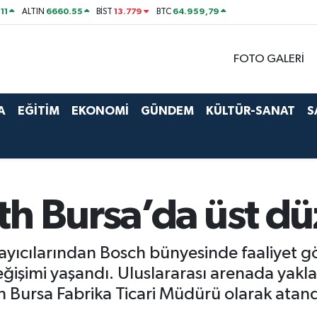
11
6660.55
13.779
64.959,79
ALTIN
BİST
BTC
FOTO GALERİ
A
EĞİTİM
EKONOMİ
GÜNDEM
KÜLTÜR-SANAT
S
th Bursa’da üst d
ayıcılarından Bosch bünyesinde faaliyet 
eğişimi yaşandı. Uluslararası arenada yakla
h Bursa Fabrika Ticari Müdürü olarak atand