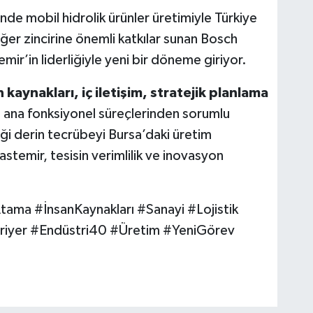
ünde mobil hidrolik ürünler üretimiyle Türkiye
er zincirine önemli katkılar sunan Bosch
mir’in liderliğiyle yeni bir döneme giriyor.
an kaynakları, iç iletişim, stratejik planlama
n ana fonksiyonel süreçlerinden sorumlu
ği derin tecrübeyi Bursa’daki üretim
stemir, tesisin verimlilik ve inovasyon
ma #İnsanKaynakları #Sanayi #Lojistik
riyer #Endüstri40 #Üretim #YeniGörev