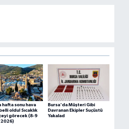
 hafta sonu hava
Bursa'da Müşteri Gibi
lli oldu! Sıcaklık
Davranan Ekipler Suçüstü
eyi görecek (8-9
Yakalad
 2026)