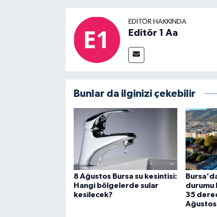
EDITÖR HAKKINDA
Editör 1 Aa
Bunlar da ilginizi çekebilir
8 Ağustos Bursa su kesintisi:
Bursa'da
Hangi bölgelerde sular
durumu be
kesilecek?
35 derec
Ağustos