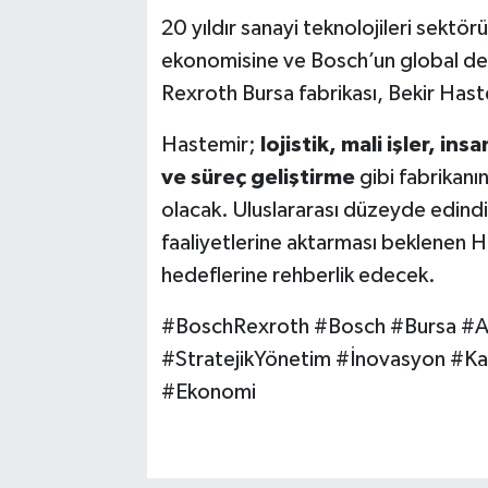
20 yıldır sanayi teknolojileri sektör
ekonomisine ve Bosch’un global değ
Rexroth Bursa fabrikası, Bekir Haste
Hastemir;
lojistik, mali işler, ins
ve süreç geliştirme
gibi fabrikanı
olacak. Uluslararası düzeyde edindi
faaliyetlerine aktarması beklenen Ha
hedeflerine rehberlik edecek.
#BoschRexroth #Bosch #Bursa #Ata
#StratejikYönetim #İnovasyon #Ka
#Ekonomi