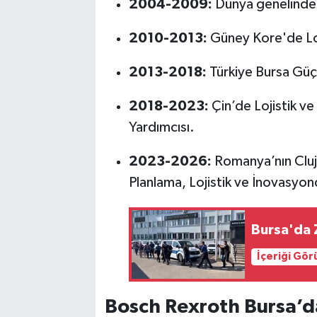
2004-2009:
Dünya genelindek
2010-2013:
Güney Kore'de Loj
2013-2018:
Türkiye Bursa Güç 
2018-2023:
Çin’de Lojistik v
Yardımcısı.
2023-2026:
Romanya’nın Cluj 
Planlama, Lojistik ve İnovasyo
Bursa'da 
İçeriği Gö
Bosch Rexroth Bursa’d