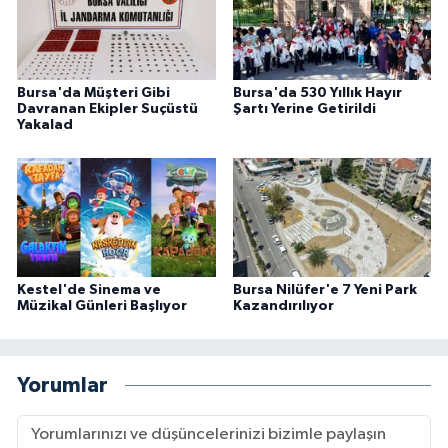
Bursa'da Müşteri Gibi
Bursa'da 530 Yıllık Hayır
Davranan Ekipler Suçüstü
Şartı Yerine Getirildi
Yakalad
Kestel'de Sinema ve
Bursa Nilüfer'e 7 Yeni Park
Müzikal Günleri Başlıyor
Kazandırılıyor
Yorumlar