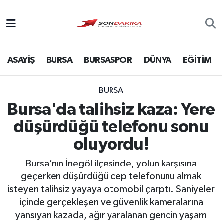
Asayiş
ASAYİŞ
BURSA
BURSASPOR
DÜNYA
EĞİTİM
Bursa
Dünya
BURSA
Bursa'da talihsiz kaza: Yere
Ekonomi
düşürdüğü telefonu sonu
Foto Galeri
oluyordu!
Bursa’nın İnegöl ilçesinde, yolun karşısına
Genel
geçerken düşürdüğü cep telefonunu almak
isteyen talihsiz yayaya otomobil çarptı. Saniyeler
Gündem
içinde gerçekleşen ve güvenlik kameralarına
yansıyan kazada, ağır yaralanan gencin yaşam
Magazin