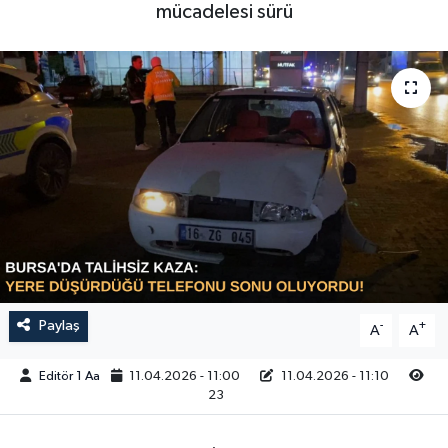
mücadelesi sürü
Sağlık
Siyaset
Spor
Türkiye
Video Galeri
Paylaş
-
+
A
A
Editör 1 Aa
11.04.2026 - 11:00
11.04.2026 - 11:10
23