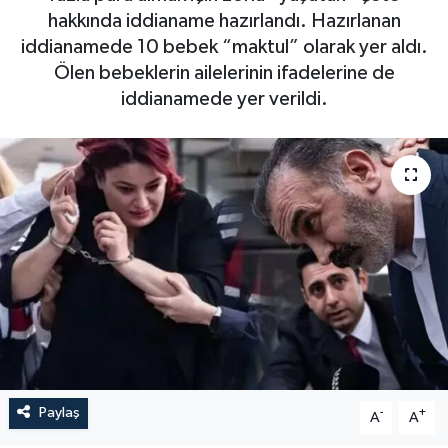
hakkında iddianame hazırlandı. Hazırlanan
Sağlık
iddianamede 10 bebek “maktul” olarak yer aldı.
Ölen bebeklerin ailelerinin ifadelerine de
Siyaset
iddianamede yer verildi.
Spor
Türkiye
Video Galeri
Paylaş
-
+
A
A