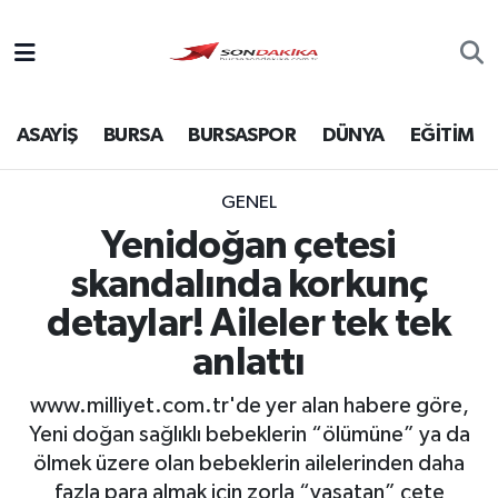
Asayiş
ASAYİŞ
BURSA
BURSASPOR
DÜNYA
EĞİTİM
Bursa
Dünya
GENEL
Yenidoğan çetesi
Ekonomi
skandalında korkunç
Foto Galeri
detaylar! Aileler tek tek
anlattı
Genel
www.milliyet.com.tr'de yer alan habere göre,
Gündem
Yeni doğan sağlıklı bebeklerin “ölümüne” ya da
ölmek üzere olan bebeklerin ailelerinden daha
Magazin
fazla para almak için zorla “yaşatan” çete