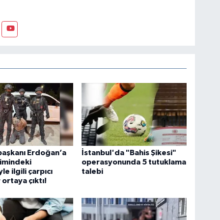
aşkanı Erdoğan’a
İstanbul'da "Bahis Şikesi"
timindeki
operasyonunda 5 tutuklama
e ilgili çarpıcı
talebi
 ortaya çıktı!