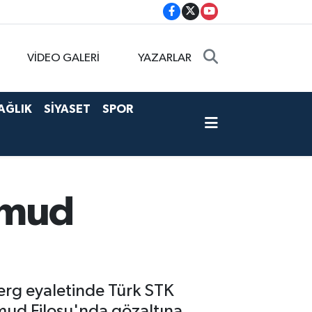
VİDEO GALERİ
YAZARLAR
AĞLIK
SİYASET
SPOR
Sumud
erg eyaletinde Türk STK
Sumud Filosu'nda gözaltına