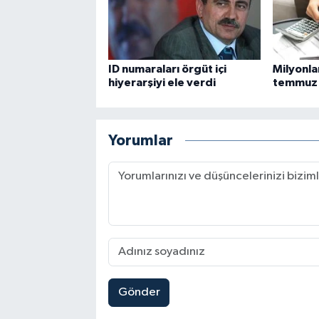
ID numaraları örgüt içi
Milyonla
hiyerarşiyi ele verdi
temmuz 
Yorumlar
Gönder