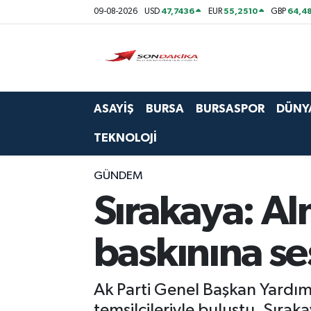
47,7436
55,2510
64,48
09-08-2026
USD
EUR
GBP
Asayiş
Bursa
ASAYİŞ
BURSA
BURSASPOR
DÜNY
Dünya
TEKNOLOJİ
Ekonomi
GÜNDEM
Foto Galeri
Sırakaya: Al
Genel
baskınına se
Gündem
Ak Parti Genel Başkan Yardım
Magazin
temsilcileriyle buluştu. Sırak