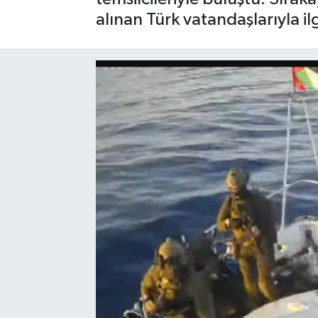
alınan Türk vatandaşlarıyla ilgil
Sağlık
Siyaset
Spor
Türkiye
Video Galeri