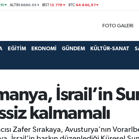
11
6660.55
13.779
64.840,97
ALTIN
BİST
BTC
FOTO GALERİ
A
EĞİTİM
EKONOMİ
GÜNDEM
KÜLTÜR-SANAT
S
manya, İsrail’in 
ssiz kalmamalı
cısı Zafer Sırakaya, Avusturya’nın Vorarlb
aya, İsrail’in baskın düzenlediği Küresel 