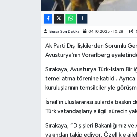
Bursa Son Dakika
04.10.2025 - 10:28
0
Ak Parti Dış İlişkilerden Sorumlu Ge
Avusturya’nın Vorarlberg eyaletin
Sırakaya, Avusturya Türk-İslam Birl
temel atma törenine katıldı. Ayrıca
kuruluşlarının temsilcileriyle görüşm
İsrail’in uluslararası sularda baskı
Türk vatandaşlarıyla ilgili sürecin ya
Sırakaya, “Dışişleri Bakanlığımız ve 
yakından takip ediyor. Özellikle ailel