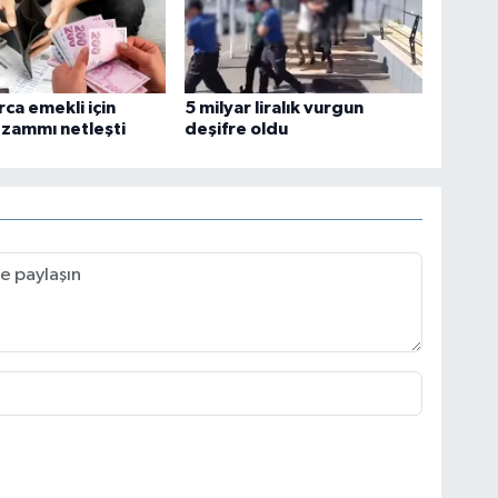
rca emekli için
5 milyar liralık vurgun
zammı netleşti
deşifre oldu