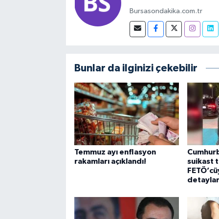
Bursasondakika.com.tr
Bunlar da ilginizi çekebilir
Temmuz ayı enflasyon
Cumhurb
rakamları açıklandı!
suikast 
FETÖ’cüyl
detaylar