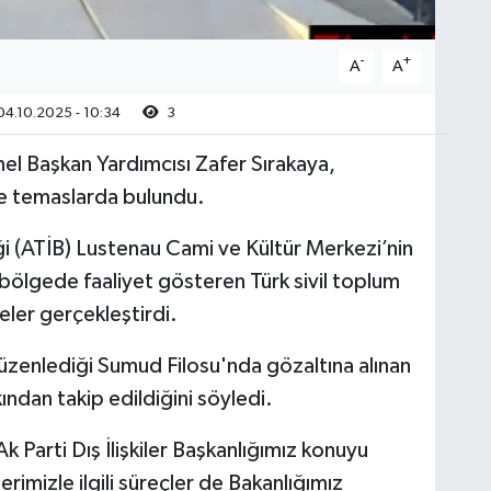
-
+
A
A
4.10.2025 - 10:34
3
nel Başkan Yardımcısı Zafer Sırakaya,
de temaslarda bulundu.
iği (ATİB) Lustenau Cami ve Kültür Merkezi’nin
 bölgede faaliyet gösteren Türk sivil toplum
eler gerçekleştirdi.
n düzenlediği Sumud Filosu'nda gözaltına alınan
kından takip edildiğini söyledi.
Ak Parti Dış İlişkiler Başkanlığımız konuyu
erimizle ilgili süreçler de Bakanlığımız