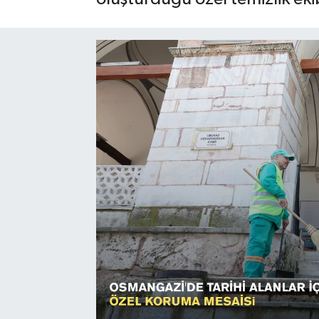
Sağlık
Siyaset
Spor
Türkiye
Video Galeri