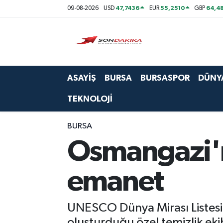
47,7436
55,2510
64,48
09-08-2026
USD
EUR
GBP
Asayiş
Bursa
ASAYİŞ
BURSA
BURSASPOR
DÜNY
Dünya
TEKNOLOJİ
Ekonomi
BURSA
Foto Galeri
Osmangazi'ni
Genel
emanet
Gündem
UNESCO Dünya Mirası Listesi'
Magazin
oluşturduğu özel temizlik ekib