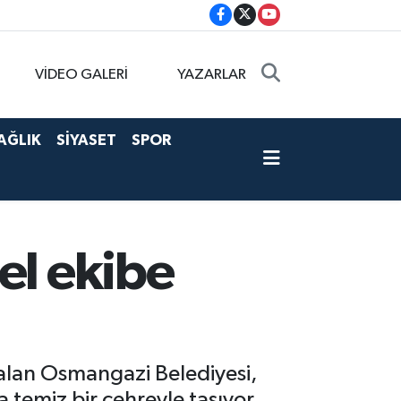
VİDEO GALERİ
YAZARLAR
AĞLIK
SİYASET
SPOR
el ekibe
 alan Osmangazi Belediyesi,
 temiz bir çehreyle taşıyor.