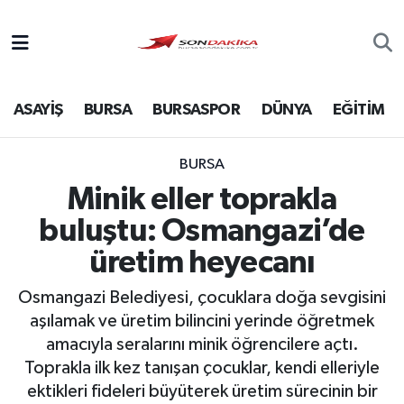
Asayiş
ASAYİŞ
BURSA
BURSASPOR
DÜNYA
EĞİTİM
Bursa
Dünya
BURSA
Minik eller toprakla
Ekonomi
buluştu: Osmangazi’de
Foto Galeri
üretim heyecanı
Osmangazi Belediyesi, çocuklara doğa sevgisini
Genel
aşılamak ve üretim bilincini yerinde öğretmek
amacıyla seralarını minik öğrencilere açtı.
Gündem
Toprakla ilk kez tanışan çocuklar, kendi elleriyle
ektikleri fideleri büyüterek üretim sürecinin bir
Magazin