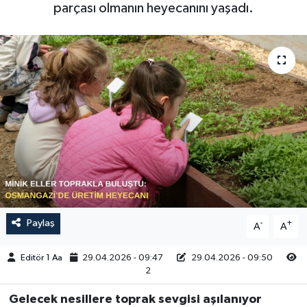
parçası olmanın heyecanını yaşadı.
Sağlık
Siyaset
Spor
Türkiye
Video Galeri
Paylaş
-
+
A
A
Editör 1 Aa
29.04.2026 - 09:47
29.04.2026 - 09:50
2
Gelecek nesillere toprak sevgisi aşılanıyor