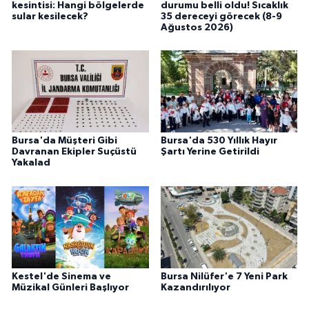
kesintisi: Hangi bölgelerde
durumu belli oldu! Sıcaklık
sular kesilecek?
35 dereceyi görecek (8-9
Ağustos 2026)
Bursa'da Müşteri Gibi
Bursa'da 530 Yıllık Hayır
Davranan Ekipler Suçüstü
Şartı Yerine Getirildi
Yakalad
Kestel'de Sinema ve
Bursa Nilüfer'e 7 Yeni Park
Müzikal Günleri Başlıyor
Kazandırılıyor