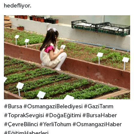
hedefliyor.
#Bursa #OsmangaziBelediyesi #GaziTarım
#ToprakSevgisi #DoğaEğitimi #BursaHaber
#ÇevreBilinci #YerliTohum #OsmangaziHaber
#EğitimHaberleri