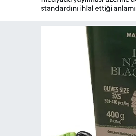
standardını ihlal ettiği anlamı
Sağlık
Siyaset
Spor
Türkiye
Video Galeri