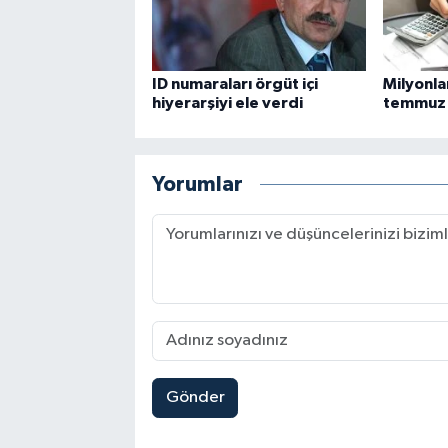
ID numaraları örgüt içi
Milyonla
hiyerarşiyi ele verdi
temmuz 
Yorumlar
Gönder