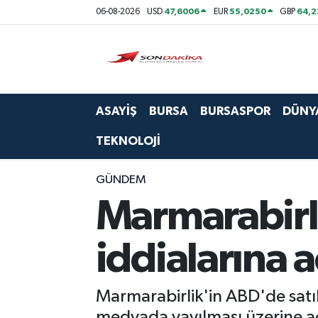
47,6006
55,0250
64,
06-08-2026
USD
EUR
GBP
Asayiş
Bursa
ASAYİŞ
BURSA
BURSASPOR
DÜNY
Dünya
TEKNOLOJİ
Ekonomi
GÜNDEM
Foto Galeri
Marmarabirli
Genel
iddialarına 
Gündem
Marmarabirlik'in ABD'de satılan
Magazin
medyada yayılması üzerine açı