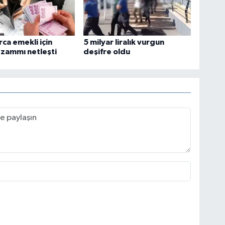
rca emekli için
5 milyar liralık vurgun
zammı netleşti
deşifre oldu