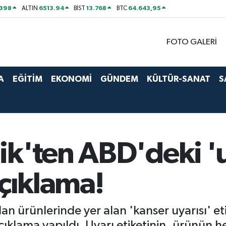
2398
6513.94
13.768
64.643,95
ALTIN
BİST
BTC
FOTO GALERİ
A
EĞİTİM
EKONOMİ
GÜNDEM
KÜLTÜR-SANAT
S
k'ten ABD'deki 'uy
açıklama!
 ürünlerinde yer alan 'kanser uyarısı' etiket
klama yapıldı. Uyarı etiketinin, ürünün he