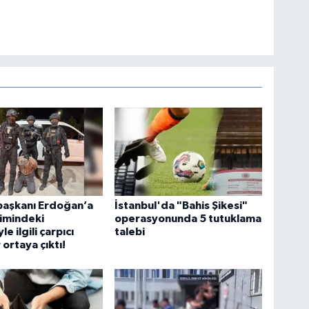
aşkanı Erdoğan’a
İstanbul'da "Bahis Şikesi"
timindeki
operasyonunda 5 tutuklama
e ilgili çarpıcı
talebi
 ortaya çıktı!