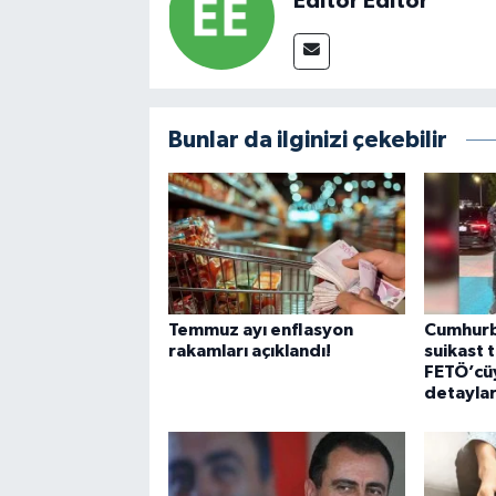
Editör Editör
Bunlar da ilginizi çekebilir
Temmuz ayı enflasyon
Cumhurb
rakamları açıklandı!
suikast 
FETÖ’cüyl
detaylar