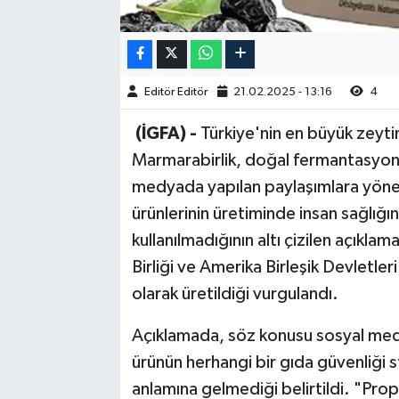
Editör Editör
21.02.2025 - 13:16
4
(İGFA) -
Türkiye'nin en büyük zeytin ü
Marmarabirlik, doğal fermantasyon t
medyada yapılan paylaşımlara yönel
ürünlerinin üretiminde insan sağlığı
kullanılmadığının altı çizilen açıkl
Birliği ve Amerika Birleşik Devletler
olarak üretildiği vurgulandı.
Açıklamada, söz konusu sosyal medya
ürünün herhangi bir gıda güvenliği s
anlamına gelmediği belirtildi. "Pro