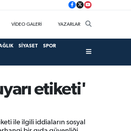
VİDEO GALERİ
YAZARLAR
AĞLIK
SİYASET
SPOR
arı etiketi'
i ile ilgili iddiaların sosyal
rhangi bir gıda güvenliği