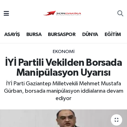
Asayiş
ASAYİŞ
BURSA
BURSASPOR
DÜNYA
EĞİTİM
Bursa
Dünya
EKONOMİ
İYİ Partili Vekilden Borsada
Ekonomi
Manipülasyon Uyarısı
Foto Galeri
İYİ Parti Gaziantep Milletvekili Mehmet Mustafa
Gürban, borsada manipülasyon iddialarına devam
Genel
ediyor
Gündem
Magazin