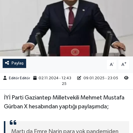
Sağlık
Siyaset
Spor
Türkiye
Paylaş
-
+
A
A
Video Galeri
Editör Editör
02.11.2024 - 12:43
09.01.2025 - 23:05
25
İYİ Parti Gaziantep Milletvekili Mehmet Mustafa
Gürban X hesabından yaptığı paylaşımda;
Martı da Emre Narin para yok pandemiden