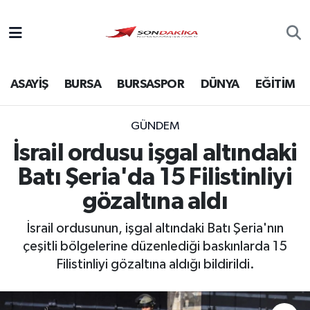
Asayiş
ASAYİŞ
BURSA
BURSASPOR
DÜNYA
EĞİTİM
Bursa
Dünya
GÜNDEM
İsrail ordusu işgal altındaki
Ekonomi
Batı Şeria'da 15 Filistinliyi
Foto Galeri
gözaltına aldı
İsrail ordusunun, işgal altındaki Batı Şeria'nın
Genel
çeşitli bölgelerine düzenlediği baskınlarda 15
Filistinliyi gözaltına aldığı bildirildi.
Gündem
Magazin