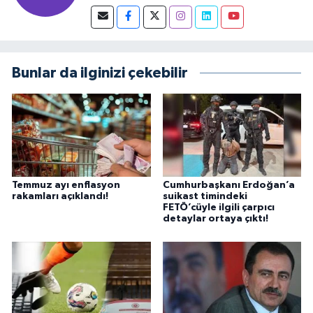
Bunlar da ilginizi çekebilir
Temmuz ayı enflasyon
Cumhurbaşkanı Erdoğan’a
rakamları açıklandı!
suikast timindeki
FETÖ’cüyle ilgili çarpıcı
detaylar ortaya çıktı!