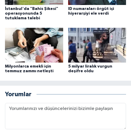
İstanbul'da "Bahis Şikesi"
ID numaraları örgüt içi
operasyonunda 5
hiyerarşiyi ele verdi
tutuklama talebi
Milyonlarca emekli için
5 milyar liralık vurgun
temmuz zammı netleşti
deşifre oldu
Yorumlar