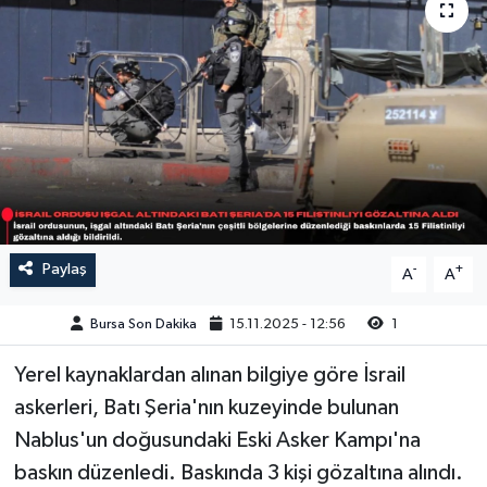
Sağlık
Siyaset
Spor
Türkiye
Video Galeri
Paylaş
-
+
A
A
Bursa Son Dakika
15.11.2025 - 12:56
1
Yerel kaynaklardan alınan bilgiye göre İsrail
askerleri, Batı Şeria'nın kuzeyinde bulunan
Nablus'un doğusundaki Eski Asker Kampı'na
baskın düzenledi. Baskında 3 kişi gözaltına alındı.