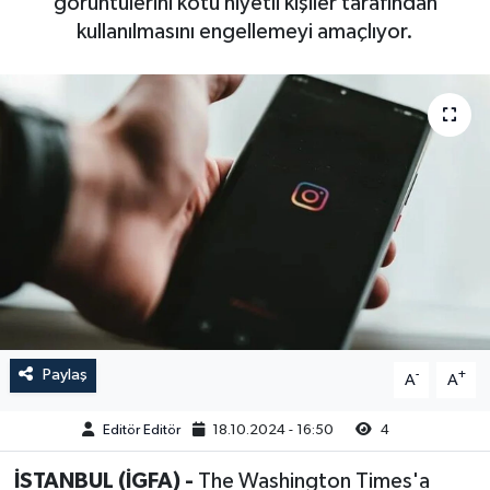
görüntülerini kötü niyetli kişiler tarafından
kullanılmasını engellemeyi amaçlıyor.
Sağlık
Siyaset
Spor
Türkiye
Video Galeri
Paylaş
-
+
A
A
Editör Editör
18.10.2024 - 16:50
4
İSTANBUL (İGFA) -
The Washington Times'a