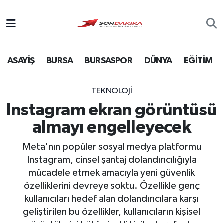
Asayiş
ASAYİŞ
BURSA
BURSASPOR
DÜNYA
EĞİTİM
Bursa
Dünya
TEKNOLOJİ
Instagram ekran görüntüsü
Ekonomi
almayı engelleyecek
Foto Galeri
Meta'nın popüler sosyal medya platformu
Instagram, cinsel şantaj dolandırıcılığıyla
Genel
mücadele etmek amacıyla yeni güvenlik
özelliklerini devreye soktu. Özellikle genç
Gündem
kullanıcıları hedef alan dolandırıcılara karşı
geliştirilen bu özellikler, kullanıcıların kişisel
Magazin