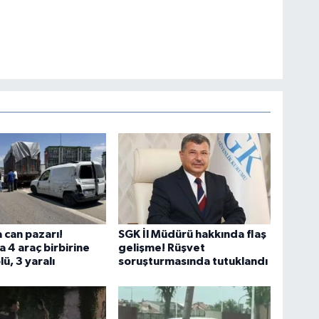
 can pazarı!
SGK İl Müdürü hakkında flaş
 4 araç birbirine
gelişme! Rüşvet
lü, 3 yaralı
soruşturmasında tutuklandı