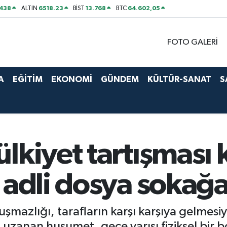
438
6518.23
13.768
64.602,05
ALTIN
BİST
BTC
FOTO GALERİ
A
EĞİTİM
EKONOMİ
GÜNDEM
KÜLTÜR-SANAT
S
kiyet tartışması ka
 adli dosya sokağa 
uşmazlığı, tarafların karşı karşıya gelme
an uzanan husumet, gece yarısı fiziksel bir 