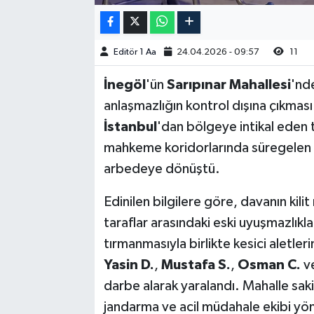
Editör 1 Aa
24.04.2026 - 09:57
11
İnegöl
'ün
Sarıpınar Mahallesi
'nd
anlaşmazlığın kontrol dışına çıkmas
İstanbul
'dan bölgeye intikal eden t
mahkeme koridorlarında süregelen mü
arbedeye dönüştü.
Edinilen bilgilere göre, davanın kilit
taraflar arasındaki eski uyuşmazlıklar
tırmanmasıyla birlikte kesici aletleri
Yasin D.
,
Mustafa S.
,
Osman C.
v
darbe alarak yaralandı. Mahalle saki
jandarma ve acil müdahale ekibi yönl