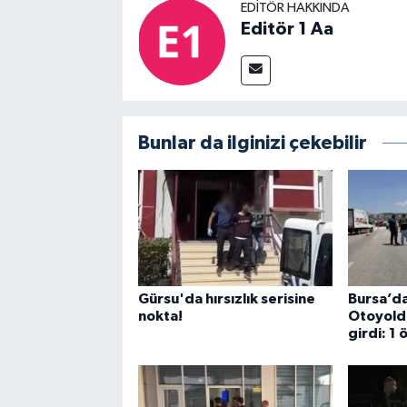
EDITÖR HAKKINDA
Editör 1 Aa
Bunlar da ilginizi çekebilir
Gürsu'da hırsızlık serisine
Bursa’da
nokta!
Otoyolda
girdi: 1 ö