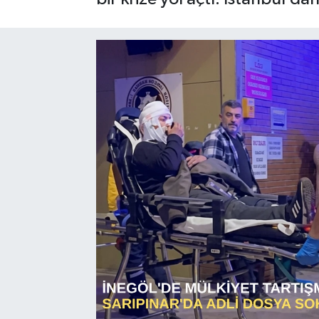
Sağlık
Siyaset
Spor
Türkiye
Video Galeri