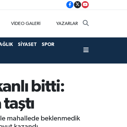
VİDEO GALERİ
YAZARLAR
AĞLIK
SİYASET
SPOR
nlı bitti:
taştı
siyle mahallede beklenmedik
boyut kazandı.