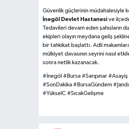
Güvenlik güçlerinin müdahalesiyle ko
İnegöl Devlet Hastanesi
ve ilçede
Tedavileri devam eden şahısların du
ekipleri olayın meydana geliş şeklin
bir tahkikat başlattı. Adli makamla
mülkiyet davasının seyrini nasıl etk
sonra netlik kazanacak.
#İnegöl #Bursa #Sarıpınar #Asayi
#SonDakika #BursaGündem #Jand
#YükselC #SıcakGelişme