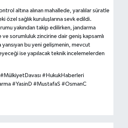
ntrol altına alınan mahallede, yaralılar süratle
ki özel sağlık kuruluşlarına sevk edildi.
rumu yakından takip edilirken, jandarma
e ve sorumluluk zincirine dair geniş kapsamlı
ra yansıyan bu yeni gelişmenin, mevcut
ileyeceği ise yapılacak teknik incelemelerden
ş #MülkiyetDavası #HukukHaberleri
arma #YasinD #MustafaS #OsmanC