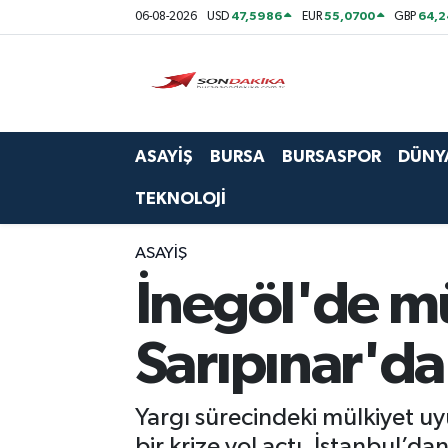
47,5986
55,0700
64,2
06-08-2026
USD
EUR
GBP
Asayiş
Bursa
ASAYİŞ
BURSA
BURSASPOR
DÜNY
Dünya
TEKNOLOJİ
Ekonomi
ASAYİŞ
Foto Galeri
İnegöl'de mül
Genel
Sarıpınar'da
Gündem
Yargı sürecindeki mülkiyet uy
Magazin
bir krize yol açtı. İstanbul’d