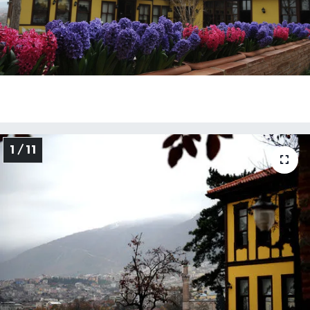
Sağlık
Siyaset
Spor
Türkiye
1 / 11
Video Galeri