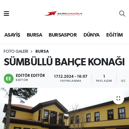
Asayiş
ASAYİŞ
BURSA
BURSASPOR
DÜNYA
EĞİTİM
Bursa
Dünya
FOTO GALERI
BURSA
SÜMBÜLLÜ BAHÇE KONAĞI
Ekonomi
EDITÖR EDITÖR
17.12.2024 - 16:07
1
Foto Galeri
EDITÖR
YAYINLANMA
PAYLAŞIM
GÖS
Genel
Gündem
Magazin