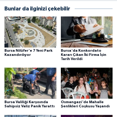
Bunlar da ilginizi çekebilir
Bursa Nilüfer'e 7 Yeni Park
Bursa'da Konkordato
Kazandırılıyor
Kararı Çıkan İki Firma İçin
Tarih Verildi
Bursa Valiliği Karşısında
Osmangazi'de Mahalle
Sahipsiz Valiz Panik Yarattı
Şenlikleri Coşkusu Yaşandı