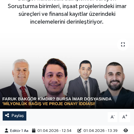
Soruşturma birimleri, inşaat projelerindeki imar
Sağlık
süreçleri ve finansal kayıtlar üzerindeki
incelemelerini derinleştiriyor.
Siyaset
Spor
Türkiye
Video Galeri
Paylaş
-
+
A
A
Editör 1 Aa
01.04.2026 - 12:54
01.04.2026 - 13:39