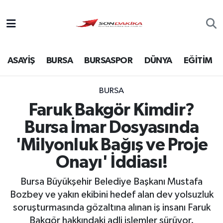
Asayiş
ASAYİŞ
BURSA
BURSASPOR
DÜNYA
EĞİTİM
Bursa
Dünya
BURSA
Faruk Bakgör Kimdir?
Ekonomi
Bursa İmar Dosyasında
Foto Galeri
'Milyonluk Bağış ve Proje
Onayı' İddiası!
Genel
Bursa Büyükşehir Belediye Başkanı Mustafa
Gündem
Bozbey ve yakın ekibini hedef alan dev yolsuzluk
soruşturmasında gözaltına alınan iş insanı Faruk
Magazin
Bakgör hakkındaki adli işlemler sürüyor.