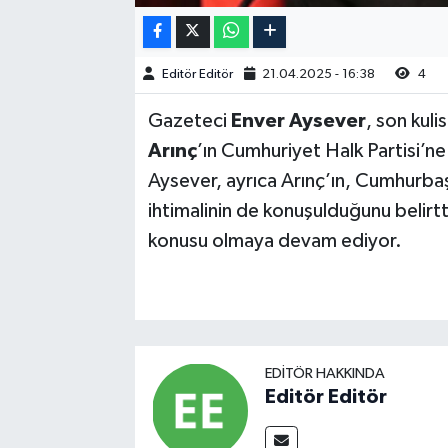
Editör Editör
21.04.2025 - 16:38
4
Gazeteci
Enver Aysever
, son kuli
Arınç
’ın Cumhuriyet Halk Partisi’ne
Aysever, ayrıca Arınç’ın, Cumhurbaş
ihtimalinin de konuşulduğunu belirt
konusu olmaya devam ediyor.
EDITÖR HAKKINDA
Editör Editör