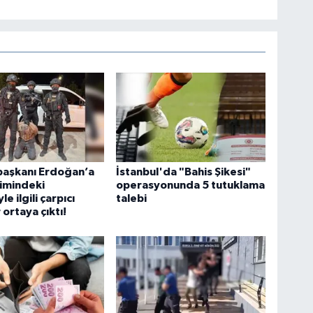
aşkanı Erdoğan’a
İstanbul'da "Bahis Şikesi"
timindeki
operasyonunda 5 tutuklama
e ilgili çarpıcı
talebi
 ortaya çıktı!