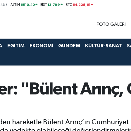
143
6510.40
13.799
64.225,61
ALTIN
BİST
BTC
FOTO GALERİ
A
EĞİTİM
EKONOMİ
GÜNDEM
KÜLTÜR-SANAT
S
r: "Bülent Arınç,
nden hareketle Bülent Arınç’ın Cumhuriyet H
a yedekte olabileceği değerlendirmelerini