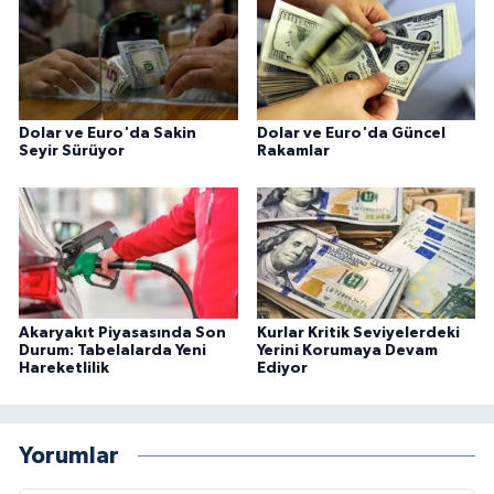
Dolar ve Euro'da Sakin
Dolar ve Euro'da Güncel
Seyir Sürüyor
Rakamlar
Akaryakıt Piyasasında Son
Kurlar Kritik Seviyelerdeki
Durum: Tabelalarda Yeni
Yerini Korumaya Devam
Hareketlilik
Ediyor
Yorumlar