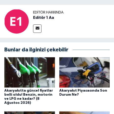
EDITÖR HAKKINDA
Editör 1 Aa
Bunlar da ilginizi çekebilir
Akaryakıtta güncel fiyatlar
Akaryakıt Piyasasında Son
belli oldu! Benzin, motorin
Durum Ne?
ve LPG ne kadar? (8
Ağustos 2026)