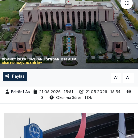
Sağlık
Siyaset
Spor
Türkiye
Video Galeri
Paylaş
-
+
A
A
Editör 1 Aa
21.05.2026 - 15:51
21.05.2026 - 15:54
3
Okunma Süresi: 1 Dk