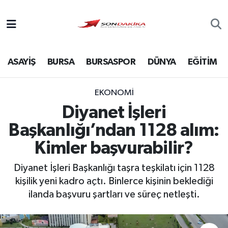
Asayiş
ASAYİŞ
BURSA
BURSASPOR
DÜNYA
EĞİTİM
Bursa
Dünya
EKONOMİ
Diyanet İşleri
Ekonomi
Başkanlığı’ndan 1128 alım:
Foto Galeri
Kimler başvurabilir?
Diyanet İşleri Başkanlığı taşra teşkilatı için 1128
Genel
kişilik yeni kadro açtı. Binlerce kişinin beklediği
ilanda başvuru şartları ve süreç netleşti.
Gündem
Magazin