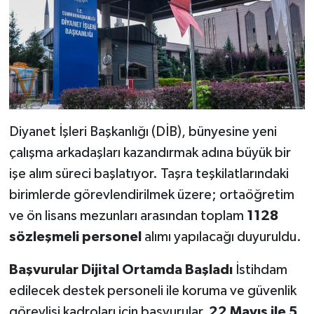
Diyanet İşleri Başkanlığı (DİB), bünyesine yeni
çalışma arkadaşları kazandırmak adına büyük bir
işe alım süreci başlatıyor. Taşra teşkilatlarındaki
birimlerde görevlendirilmek üzere; ortaöğretim
ve ön lisans mezunları arasından toplam
1128
sözleşmeli personel
alımı yapılacağı duyuruldu.
Başvurular Dijital Ortamda Başladı
İstihdam
edilecek destek personeli ile koruma ve güvenlik
görevlisi kadroları için başvurular,
22 Mayıs ile 5