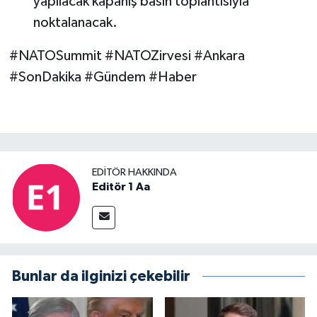
yapılacak kapanış basın toplantısıyla
noktalanacak.
#NATOSummit #NATOZirvesi #Ankara
#SonDakika #Gündem #Haber
EDITÖR HAKKINDA
Editör 1 Aa
Bunlar da ilginizi çekebilir