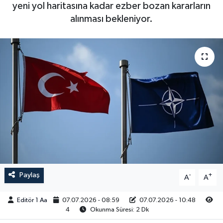
yeni yol haritasına kadar ezber bozan kararların
Sağlık
alınması bekleniyor.
Siyaset
Spor
Türkiye
Video Galeri
Paylaş
-
+
A
A
Editör 1 Aa
07.07.2026 - 08:59
07.07.2026 - 10:48
4
Okunma Süresi: 2 Dk