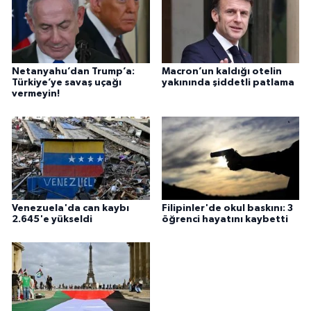
Netanyahu’dan Trump’a:
Macron’un kaldığı otelin
Türkiye’ye savaş uçağı
yakınında şiddetli patlama
vermeyin!
Venezuela'da can kaybı
Filipinler'de okul baskını: 3
2.645'e yükseldi
öğrenci hayatını kaybetti