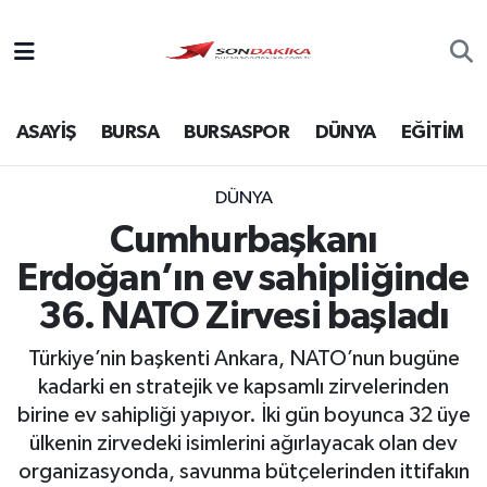
Asayiş
ASAYİŞ
BURSA
BURSASPOR
DÜNYA
EĞİTİM
Bursa
Dünya
DÜNYA
Cumhurbaşkanı
Ekonomi
Erdoğan’ın ev sahipliğinde
Foto Galeri
36. NATO Zirvesi başladı
Türkiye’nin başkenti Ankara, NATO’nun bugüne
Genel
kadarki en stratejik ve kapsamlı zirvelerinden
birine ev sahipliği yapıyor. İki gün boyunca 32 üye
Gündem
ülkenin zirvedeki isimlerini ağırlayacak olan dev
organizasyonda, savunma bütçelerinden ittifakın
Magazin