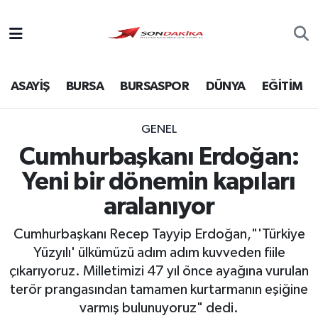
Asayiş
ASAYİŞ
BURSA
BURSASPOR
DÜNYA
EĞİTİM
Bursa
Dünya
GENEL
Cumhurbaşkanı Erdoğan:
Ekonomi
Yeni bir dönemin kapıları
Foto Galeri
aralanıyor
Cumhurbaşkanı Recep Tayyip Erdoğan,"'Türkiye
Genel
Yüzyılı' ülkümüzü adım adım kuvveden fiile
çıkarıyoruz. Milletimizi 47 yıl önce ayağına vurulan
Gündem
terör prangasından tamamen kurtarmanın eşiğine
Magazin
varmış bulunuyoruz" dedi.