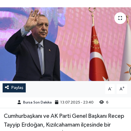
Sağlık
Siyaset
Spor
Türkiye
Video Galeri
Paylaş
-
+
A
A
Bursa Son Dakika
13.07.2025 - 23:40
6
Cumhurbaşkanı ve AK Parti Genel Başkanı Recep
Tayyip Erdoğan, Kızılcahamam ilçesinde bir