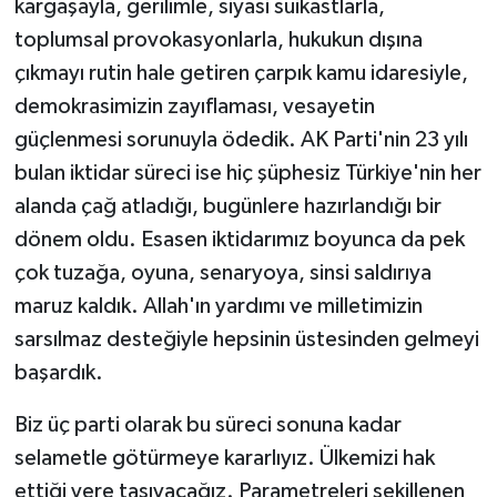
kargaşayla, gerilimle, siyasi suikastlarla,
toplumsal provokasyonlarla, hukukun dışına
çıkmayı rutin hale getiren çarpık kamu idaresiyle,
demokrasimizin zayıflaması, vesayetin
güçlenmesi sorunuyla ödedik. AK Parti'nin 23 yılı
bulan iktidar süreci ise hiç şüphesiz Türkiye'nin her
alanda çağ atladığı, bugünlere hazırlandığı bir
dönem oldu. Esasen iktidarımız boyunca da pek
çok tuzağa, oyuna, senaryoya, sinsi saldırıya
maruz kaldık. Allah'ın yardımı ve milletimizin
sarsılmaz desteğiyle hepsinin üstesinden gelmeyi
başardık.
Biz üç parti olarak bu süreci sonuna kadar
selametle götürmeye kararlıyız. Ülkemizi hak
ettiği yere taşıyacağız. Parametreleri şekillenen