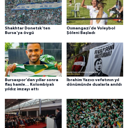
Shakhtar Donetsk'ten
Osmangazi’de Voleybol
Bursa'ya övgü
Şöleni Başladı
Bursaspor’dan yıllar sonra
İbrahim Yazıcı vefatının yıl
flaş hamle… Kolombiyalı
dönümünde dualarla anıldı
yıldız imzayı attı