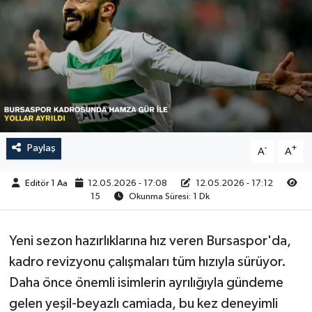
Sağlık
Siyaset
Spor
Türkiye
Paylaş
-
+
A
A
Video Galeri
Editör 1 Aa
12.05.2026 - 17:08
12.05.2026 - 17:12
15
Okunma Süresi: 1 Dk
Yeni sezon hazırlıklarına hız veren Bursaspor'da,
kadro revizyonu çalışmaları tüm hızıyla sürüyor.
Daha önce önemli isimlerin ayrılığıyla gündeme
gelen yeşil-beyazlı camiada, bu kez deneyimli