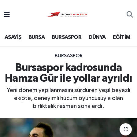
Asayiş
ASAYİŞ
BURSA
BURSASPOR
DÜNYA
EĞİTİM
Bursa
Dünya
BURSASPOR
Bursaspor kadrosunda
Ekonomi
Hamza Gür ile yollar ayrıldı
Foto Galeri
Yeni dönem yapılanmasını sürdüren yeşil beyazlı
ekipte, deneyimli hücum oyuncusuyla olan
Genel
birliktelik resmen sona erdi.
Gündem
Magazin