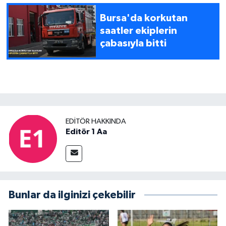
Bursa'da korkutan
saatler ekiplerin
çabasıyla bitti
EDITÖR HAKKINDA
Editör 1 Aa
Bunlar da ilginizi çekebilir