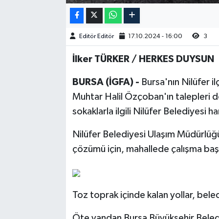
Editör Editör
17.10.2024 - 16:00
3
İlker TÜRKER / HERKES DUYSUN
BURSA (İGFA) -
Bursa'nın Nilüfer 
Muhtar Halil Özçoban'ın talepleri
sokaklarla ilgili Nilüfer Belediyesi 
Nilüfer Belediyesi Ulaşım Müdürlüğü
çözümü için, mahallede çalışma baş
Toz toprak içinde kalan yollar, beled
Öte yandan Bursa Büyükşehir Belediy