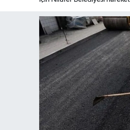
Sağlık
Siyaset
Spor
Türkiye
Video Galeri