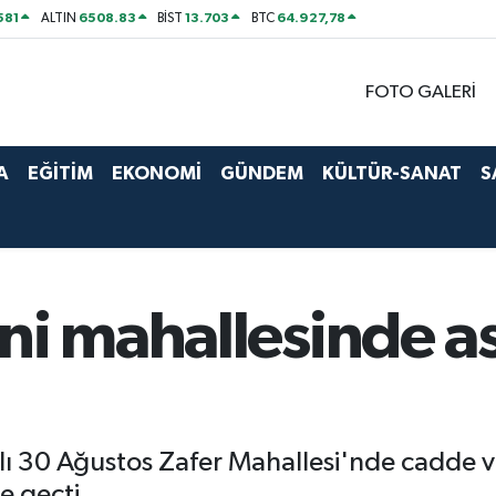
581
6508.83
13.703
64.927,78
ALTIN
BİST
BTC
FOTO GALERİ
A
EĞİTİM
EKONOMİ
GÜNDEM
KÜLTÜR-SANAT
S
ni mahallesinde as
ğlı 30 Ağustos Zafer Mahallesi'nde cadde v
e geçti.