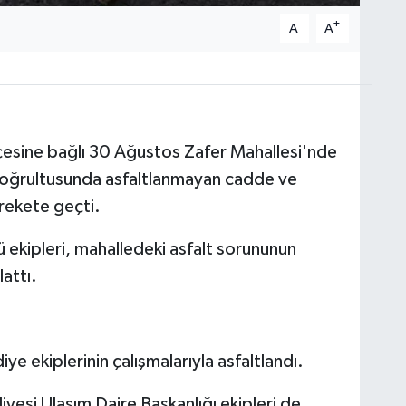
-
+
A
A
ilçesine bağlı 30 Ağustos Zafer Mahallesi'nde
 doğrultusunda asfaltlanmayan cadde ve
harekete geçti.
 ekipleri, mahalledeki asfalt sorununun
lattı.
iye ekiplerinin çalışmalarıyla asfaltlandı.
esi Ulaşım Daire Başkanlığı ekipleri de