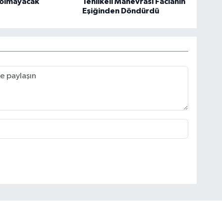
 olmayacak
Tehlikeli Manevrası Facianın
Eşiğinden Döndürdü