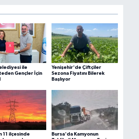
elediyesi ile
Yenişehir'de Çiftçiler
teden Gençler İçin
Sezona Fiyatını Bilerek
l
Başlıyor
n 11 ilçesinde
Bursa'da Kamyonun