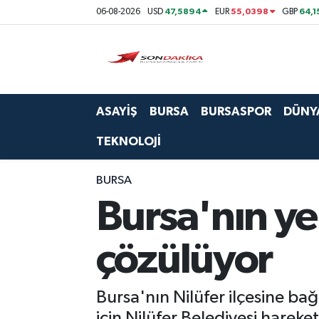
47,5894
55,0398
64,1
06-08-2026
USD
EUR
GBP
Asayiş
Bursa
ASAYİŞ
BURSA
BURSASPOR
DÜNY
Dünya
TEKNOLOJİ
Ekonomi
BURSA
Foto Galeri
Bursa'nın ye
Genel
çözülüyor
Gündem
Bursa'nın Nilüfer ilçesine ba
Magazin
için Nilüfer Belediyesi hareket