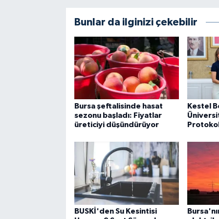
Bunlar da ilginizi çekebilir
Bursa şeftalisinde hasat
Kestel B
sezonu başladı: Fiyatlar
Üniversi
üreticiyi düşündürüyor
Protoko
BUSKİ'den Su Kesintisi
Bursa'nı