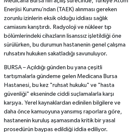
Medicana Bursa’nın açılış sürecinde, Türkiye Atom
Enerjisi Kurumu’ndan (TAEK) alınması gereken
zorunlu izinlerin eksik olduğu iddiası sağlık
camiasını karıştırdı. Radyoloji ve nükleer tıp
bölümlerindeki cihazların lisanssız işletildiği öne
sürülürken, bu durumun hastanenin genel çalışma
ruhsatını hukuken sakatladığı savunuluyor.
BURSA – Açıldığı günden bu yana çeşitli
tartışmalarla gündeme gelen Medicana Bursa
Hastanesi, bu kez "ruhsat hukuku" ve "hasta
güvenliği" ekseninde ciddi suçlamalarla karşı
karşıya. Yerel kaynaklardan edinilen bilgilere ve
daha önce kamuoyuna yansımış raporlara göre,
hastanenin kuruluş aşamasında kritik bir yasal
prosedürün baypas edildiği iddia ediliyor.