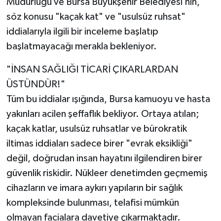
Müdürlüğü ve Bursa Büyükşehir Belediyesi’nin,
söz konusu "kaçak kat" ve "usulsüz ruhsat"
iddialarıyla ilgili bir inceleme başlatıp
başlatmayacağı merakla bekleniyor.
"İNSAN SAĞLIĞI TİCARİ ÇIKARLARDAN
ÜSTÜNDÜR!"
Tüm bu iddialar ışığında, Bursa kamuoyu ve hasta
yakınları acilen şeffaflık bekliyor. Ortaya atılan;
kaçak katlar, usulsüz ruhsatlar ve bürokratik
iltimas iddiaları sadece birer "evrak eksikliği"
değil, doğrudan insan hayatını ilgilendiren birer
güvenlik riskidir. Nükleer denetimden geçmemiş
cihazların ve imara aykırı yapıların bir sağlık
kompleksinde bulunması, telafisi mümkün
olmayan facialara davetiye çıkarmaktadır.