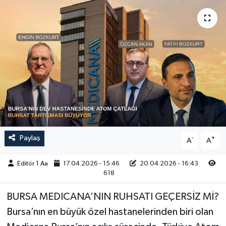
Sağlık
Siyaset
Spor
Türkiye
Video Galeri
Paylaş
-
+
A
A
Editör 1 Aa
17.04.2026 - 15:46
20.04.2026 - 16:43
618
BURSA MEDICANA’NIN RUHSATI GEÇERSİZ Mİ?
Bursa’nın en büyük özel hastanelerinden biri olan