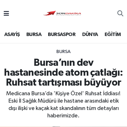
Asayiş
ASAYİŞ
BURSA
BURSASPOR
DÜNYA
EĞİTİM
Bursa
Dünya
BURSA
Bursa’nın dev
Ekonomi
hastanesinde atom çatlağı:
Foto Galeri
Ruhsat tartışması büyüyor
Medicana Bursa’da 'Kişiye Özel' Ruhsat İddiası!
Genel
Eski İl Sağlık Müdürü ile hastane arasındaki etik
dışı ilişki ve kaçak kat skandalının tüm detayları
Gündem
haberimizde.
Magazin