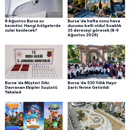
8 Ağustos Bursa su
Bursa'da hafta sonu hava
kesintisi: Hangi bölgelerde
durumu belli oldu! Sıcaklık
sular kesilecek?
35 dereceyi görecek (8-9
Ağustos 2026)
Bursa'da Müşteri Gibi
Bursa'da 530 Yıllık Hayır
Davranan Ekipler Suçüstü
Şartı Yerine Getirildi
Yakalad