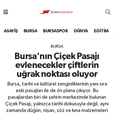
Asayiş
ASAYİŞ
BURSA
BURSASPOR
DÜNYA
EĞİTİM
Bursa
Dünya
BURSA
Bursa'nın Çiçek Pasajı
Ekonomi
evlenecekler çiftlerin
Foto Galeri
uğrak noktası oluyor
Bursa, tarihi ve kültürel zenginliklerinin yanı sıra
Genel
eski pasajları ile de ön plana çıkıyor. Bu
pasajlardan biri de şehrin merkezinde bulunan
Gündem
Çiçek Pasajı, yalnızca tarihî dokusuyla değil, aynı
zamanda düğün, nişan, söz ve kına malzemeleri
Magazin