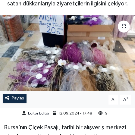
satan dükkanlarıyla ziyaretçilerin ilgisini çekiyor.
Sağlık
Siyaset
Spor
Türkiye
Video Galeri
Paylaş
-
+
A
A
Editör Editör
12.09.2024 - 17:48
9
Bursa’nın Çiçek Pasajı, tarihi bir alışveriş merkezi