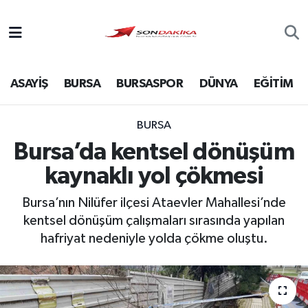
Asayiş
ASAYİŞ
BURSA
BURSASPOR
DÜNYA
EĞİTİM
Bursa
Dünya
BURSA
Bursa’da kentsel dönüşüm
Ekonomi
kaynaklı yol çökmesi
Foto Galeri
Bursa’nın Nilüfer ilçesi Ataevler Mahallesi’nde
kentsel dönüşüm çalışmaları sırasında yapılan
Genel
hafriyat nedeniyle yolda çökme oluştu.
Gündem
Magazin