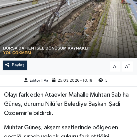
Sağlık
Siyaset
Spor
Türkiye
Paylaş
-
+
A
A
Video Galeri
Editör 1 Aa
25.03.2026 - 10:18
5
Olayı fark eden Ataevler Mahalle Muhtarı Sabiha
Güneş, durumu Nilüfer Belediye Başkanı Şadi
Özdemir’e bildirdi.
Muhtar Güneş, akşam saatlerinde bölgeden
geçtiği sırada yoldaki çukuru fark ettiğini