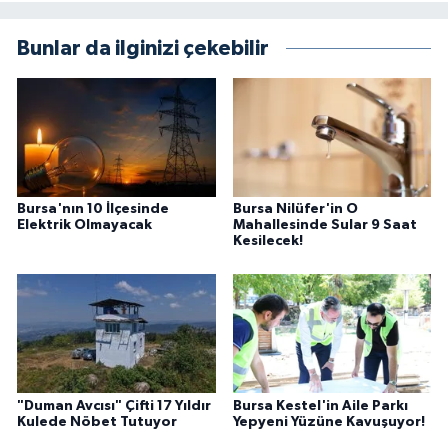
Bunlar da ilginizi çekebilir
Bursa'nın 10 İlçesinde
Bursa Nilüfer'in O
Elektrik Olmayacak
Mahallesinde Sular 9 Saat
Kesilecek!
"Duman Avcısı" Çifti 17 Yıldır
Bursa Kestel'in Aile Parkı
Kulede Nöbet Tutuyor
Yepyeni Yüzüne Kavuşuyor!