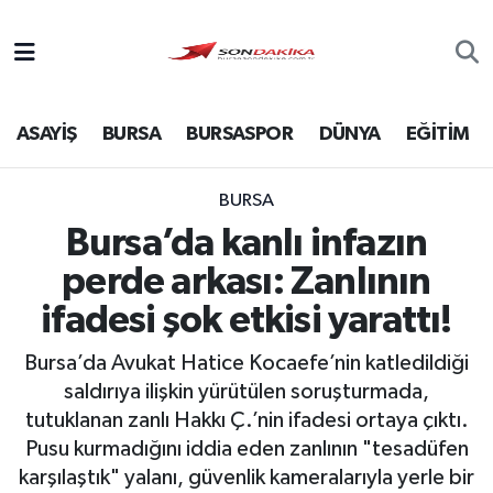
Asayiş
ASAYİŞ
BURSA
BURSASPOR
DÜNYA
EĞİTİM
Bursa
Dünya
BURSA
Bursa’da kanlı infazın
Ekonomi
perde arkası: Zanlının
Foto Galeri
ifadesi şok etkisi yarattı!
Bursa’da Avukat Hatice Kocaefe’nin katledildiği
Genel
saldırıya ilişkin yürütülen soruşturmada,
tutuklanan zanlı Hakkı Ç.’nin ifadesi ortaya çıktı.
Gündem
Pusu kurmadığını iddia eden zanlının "tesadüfen
karşılaştık" yalanı, güvenlik kameralarıyla yerle bir
Magazin