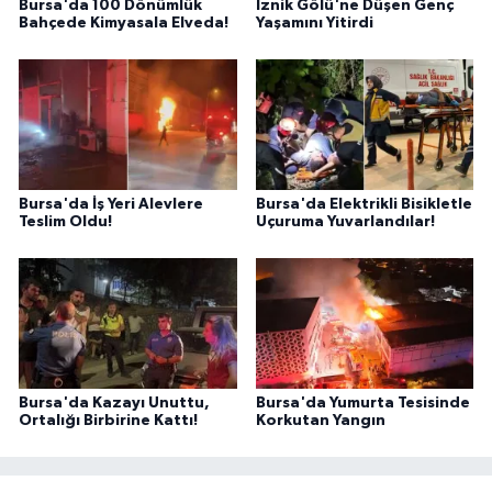
Bursa'da 100 Dönümlük
İznik Gölü'ne Düşen Genç
Bahçede Kimyasala Elveda!
Yaşamını Yitirdi
Bursa'da İş Yeri Alevlere
Bursa'da Elektrikli Bisikletle
Teslim Oldu!
Uçuruma Yuvarlandılar!
Bursa'da Kazayı Unuttu,
Bursa'da Yumurta Tesisinde
Ortalığı Birbirine Kattı!
Korkutan Yangın