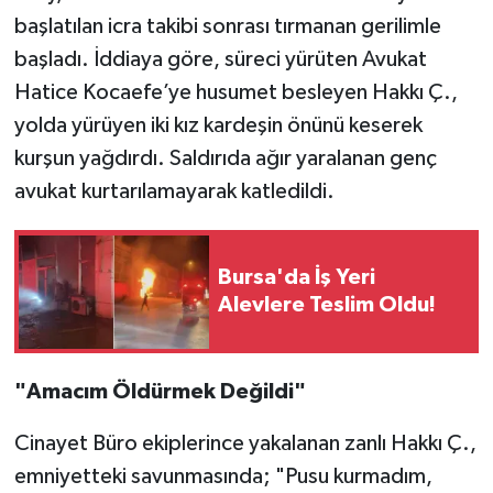
başlatılan icra takibi sonrası tırmanan gerilimle
başladı. İddiaya göre, süreci yürüten Avukat
Hatice Kocaefe’ye husumet besleyen Hakkı Ç.,
yolda yürüyen iki kız kardeşin önünü keserek
kurşun yağdırdı. Saldırıda ağır yaralanan genç
avukat kurtarılamayarak katledildi.
Bursa'da İş Yeri
Alevlere Teslim Oldu!
"Amacım Öldürmek Değildi"
Cinayet Büro ekiplerince yakalanan zanlı Hakkı Ç.,
emniyetteki savunmasında; "Pusu kurmadım,