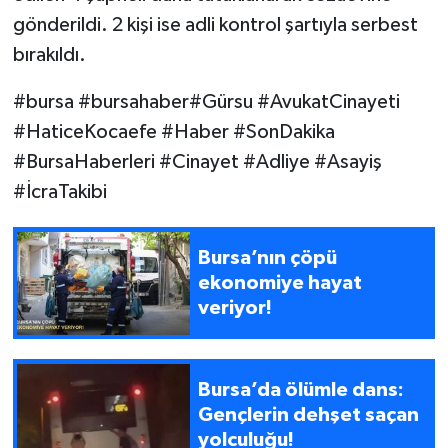
gönderildi. 2 kişi ise adli kontrol şartıyla serbest
bırakıldı.
#bursa #bursahaber#Gürsu #AvukatCinayeti
#HaticeKocaefe #Haber #SonDakika
#BursaHaberleri #Cinayet #Adliye #Asayiş
#İcraTakibi
Bursa’nın çöpü
ekonomiye hayat
veriyor!
Bursa’da ölümle dans:
Gençlerin dehşet saçan
yolculuğu!