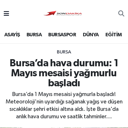
Asayiş
ASAYİŞ
BURSA
BURSASPOR
DÜNYA
EĞİTİM
Bursa
Dünya
BURSA
Bursa’da hava durumu: 1
Ekonomi
Mayıs mesaisi yağmurlu
Foto Galeri
başladı
Bursa’da 1 Mayıs mesaisi yağmurla başladı!
Genel
Meteoroloji'nin uyardığı sağanak yağış ve düşen
sıcaklıklar şehri etkisi altına aldı. İşte Bursa'da
Gündem
anlık hava durumu ve saatlik tahminler...
Magazin