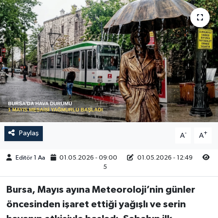
Sağlık
Siyaset
Spor
Türkiye
Video Galeri
Paylaş
-
+
A
A
Editör 1 Aa
01.05.2026 - 09:00
01.05.2026 - 12:49
5
Bursa, Mayıs ayına Meteoroloji’nin günler
öncesinden işaret ettiği yağışlı ve serin