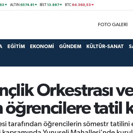
63
6574.81
13.887
64.360,53
ALTIN
BİST
BTC
FOTO GALERİ
A
EĞİTİM
EKONOMİ
GÜNDEM
KÜLTÜR-SANAT
S
çlik Orkestrası v
öğrencilere tatil 
 tarafından öğrencilerin sömestr tatilini 
ği kapsamında Yunuseli Mahallesi’nde kuru