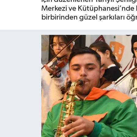
Merkezi ve Kütüphanesi’nde k
Sağlık
birbirinden güzel şarkıları öğr
Siyaset
Spor
Türkiye
Video Galeri