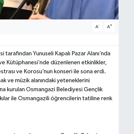
-
+
A
A
 tarafından Yunuseli Kapalı Pazar Alanı’nda
ve Kütüphanesi’nde düzenlenen etkinlikler,
trası ve Korosu’nun konseri ile sona erdi.
mak ve müzik alanındaki yeteneklerini
na kurulan Osmangazi Belediyesi Gençlik
ılar ile Osmangazili öğrencilerin tatiline renk