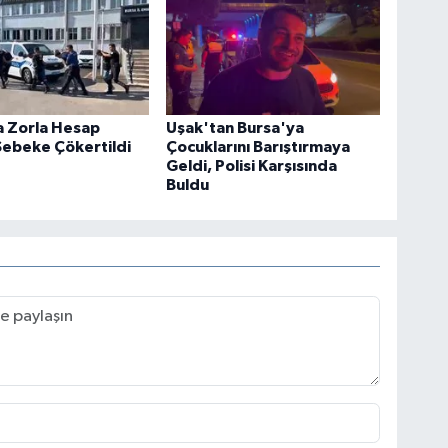
a Zorla Hesap
Uşak'tan Bursa'ya
Şebeke Çökertildi
Çocuklarını Barıştırmaya
Geldi, Polisi Karşısında
Buldu