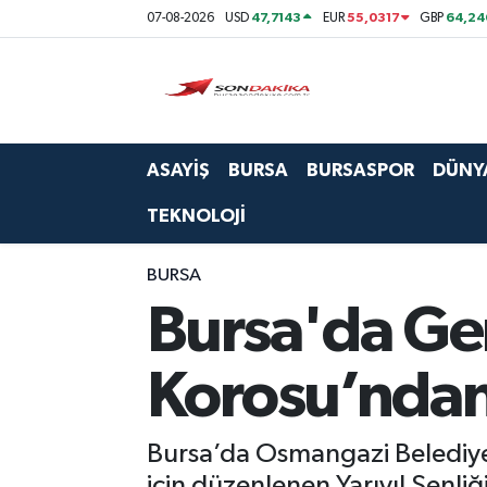
47,7143
55,0317
64,24
07-08-2026
USD
EUR
GBP
Asayiş
Bursa
ASAYİŞ
BURSA
BURSASPOR
DÜNY
Dünya
TEKNOLOJİ
Ekonomi
BURSA
Foto Galeri
Bursa'da Gen
Genel
Korosu’ndan 
Gündem
Bursa’da Osmangazi Belediyesi
Magazin
için düzenlenen Yarıyıl Şenli