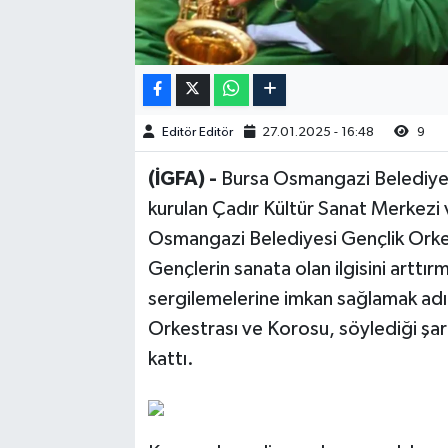
Editör Editör
27.01.2025 - 16:48
9
(İGFA) -
Bursa Osmangazi Belediyesi
kurulan Çadır Kültür Sanat Merkezi 
Osmangazi Belediyesi Gençlik Orkes
Gençlerin sanata olan ilgisini arttır
sergilemelerine imkan sağlamak adı
Orkestrası ve Korosu, söylediği şark
kattı.