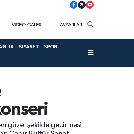
VİDEO GALERİ
YAZARLAR
AĞLIK
SİYASET
SPOR
e
konseri
en güzel şekilde geçirmesi
lan Çadır Kültür Sanat