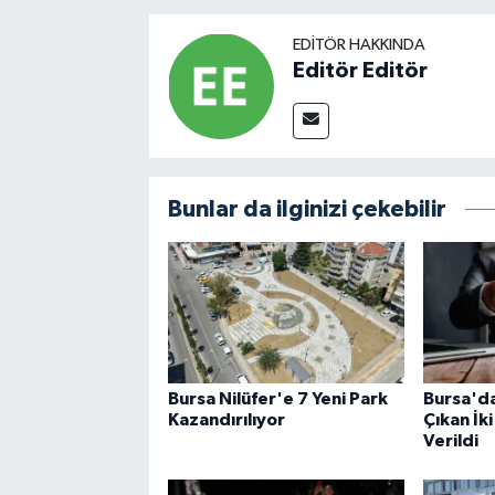
EDITÖR HAKKINDA
Editör Editör
Bunlar da ilginizi çekebilir
Bursa Nilüfer'e 7 Yeni Park
Bursa'd
Kazandırılıyor
Çıkan İki
Verildi