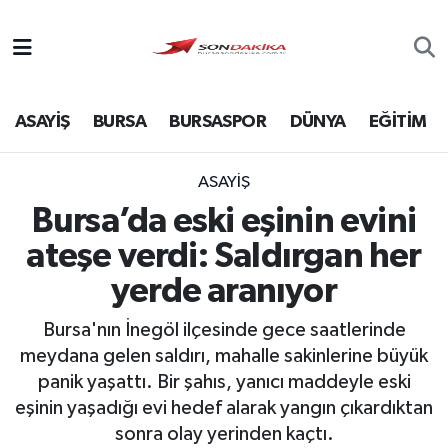
Asayiş
ASAYİŞ
BURSA
BURSASPOR
DÜNYA
EĞİTİM
Bursa
Dünya
ASAYİŞ
Bursa’da eski eşinin evini
Ekonomi
ateşe verdi: Saldırgan her
Foto Galeri
yerde aranıyor
Bursa'nın İnegöl ilçesinde gece saatlerinde
Genel
meydana gelen saldırı, mahalle sakinlerine büyük
panik yaşattı. Bir şahıs, yanıcı maddeyle eski
Gündem
eşinin yaşadığı evi hedef alarak yangın çıkardıktan
Magazin
sonra olay yerinden kaçtı.