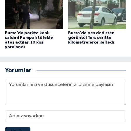
Bursa’da parkta kanlı
Bursa’da pes dedirten
saldırı! Pompalı tüfekle
görüntü! Ters şeritte
ateş açtılar, 10 kişi
kilometrelerce ilerledi
yaralandı
Yorumlar