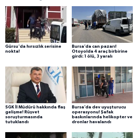
Gürsu'da hırsızlık serisine
Bursa’da can pazarı!
nokta!
Otoyolda 4 araç birbirine
girdi: 1 ölü, 3 yaralı
SGK İl Müdürü hakkında flaş
Bursa’da dev uyuşturucu
gelişme! Rüşvet
operasyonu! Şafak
soruşturmasında
baskınlarında helikopter ve
tutuklandı
dronlar havalandı