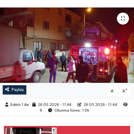
Sağlık
Siyaset
Spor
Türkiye
Video Galeri
Paylaş
-
+
A
A
Editör 1 Aa
26.05.2026 - 11:44
26.05.2026 - 11:44
6
Okunma Süresi: 1 Dk