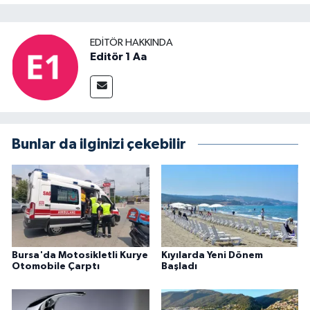
EDITÖR HAKKINDA
Editör 1 Aa
Bunlar da ilginizi çekebilir
Bursa'da Motosikletli Kurye
Kıyılarda Yeni Dönem
Otomobile Çarptı
Başladı