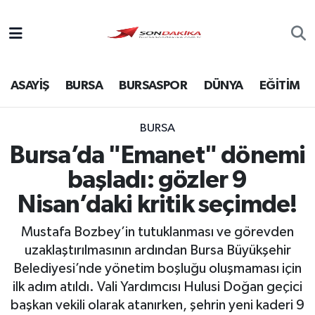
Asayiş
ASAYİŞ
BURSA
BURSASPOR
DÜNYA
EĞİTİM
Bursa
Dünya
BURSA
Bursa’da "Emanet" dönemi
Ekonomi
başladı: gözler 9
Foto Galeri
Nisan’daki kritik seçimde!
Mustafa Bozbey’in tutuklanması ve görevden
Genel
uzaklaştırılmasının ardından Bursa Büyükşehir
Belediyesi’nde yönetim boşluğu oluşmaması için
Gündem
ilk adım atıldı. Vali Yardımcısı Hulusi Doğan geçici
başkan vekili olarak atanırken, şehrin yeni kaderi 9
Magazin