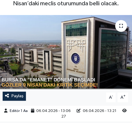
Nisan’daki meclis oturumunda belli olacak.
Sağlık
Siyaset
Spor
Türkiye
Video Galeri
Paylaş
-
+
A
A
Editör 1 Aa
06.04.2026 - 13:06
06.04.2026 - 13:21
27