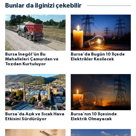
Bunlar da ilginizi çekebilir
Bursa İnegöl'ün Bu
Bursa'da Bugün 10 İlçede
Mahalleleri Çamurdan ve
Elektrikler Kesilecek
Tozdan Kurtuluyor
Bursa'da Açık ve Sıcak Hava
Bursa'nın 10 İlçesinde
Etkisini Sürdürüyor
Elektrik Olmayacak