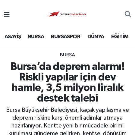
Asayiş
ASAYİŞ
BURSA
BURSASPOR
DÜNYA
EĞİTİM
Bursa
Dünya
BURSA
Bursa’da deprem alarmı!
Ekonomi
Riskli yapılar için dev
Foto Galeri
hamle, 3,5 milyon liralık
destek talebi
Genel
Bursa Büyükşehir Belediyesi, kaçak yapılaşma ve
Gündem
deprem riskine karşı önemli adımlar atmaya
hazırlanıyor. Kentte yeni bir mücadele birimi
Magazin
kurulması gündeme gelirken, kentsel dönüşüm