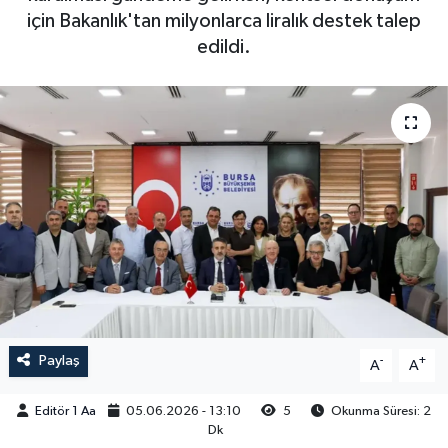
için Bakanlık'tan milyonlarca liralık destek talep
Sağlık
edildi.
Siyaset
Spor
Türkiye
Video Galeri
Paylaş
-
+
A
A
Editör 1 Aa
05.06.2026 - 13:10
5
Okunma Süresi: 2
Dk