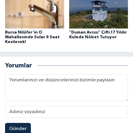
Bursa Nilüfer'in O
"Duman Avcısı" Çifti 17 Yıldır
Mahallesinde Sular 9 Saat
Kulede Nöbet Tutuyor
Kesilecek!
Yorumlar
Gönder