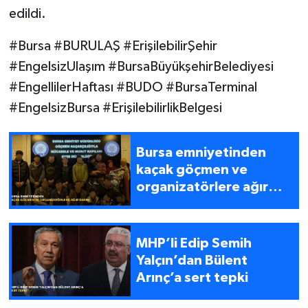
edildi.
#Bursa #BURULAŞ #ErişilebilirŞehir
#EngelsizUlaşım #BursaBüyükşehirBelediyesi
#EngellilerHaftası #BUDO #BursaTerminal
#EngelsizBursa #ErişilebilirlikBelgesi
Bursa emniyetinden
kaçak göçmen ve
organizatörlere ağır
darbe
MHP’li Edip Semih
Yalçın’dan Bülent
Arınç’a sert tepki