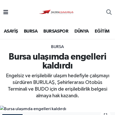
Asayiş
ASAYİŞ
BURSA
BURSASPOR
DÜNYA
EĞİTİM
Bursa
Dünya
BURSA
Bursa ulaşımda engelleri
Ekonomi
kaldırdı
Foto Galeri
Engelsiz ve erişilebilir ulaşım hedefiyle çalışmayı
sürdüren BURULAŞ, Şehirlerarası Otobüs
Genel
Terminali ve BUDO için de erişilebilirlik belgesi
almaya hak kazandı.
Gündem
Magazin