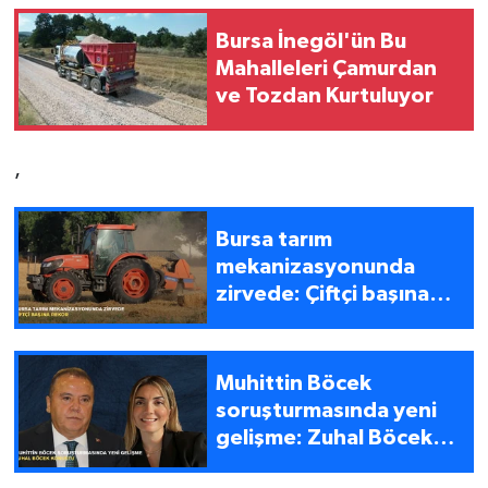
Bursa İnegöl'ün Bu
Mahalleleri Çamurdan
ve Tozdan Kurtuluyor
,
Bursa tarım
mekanizasyonunda
zirvede: Çiftçi başına
rekor
Muhittin Böcek
soruşturmasında yeni
gelişme: Zuhal Böcek
konuştu