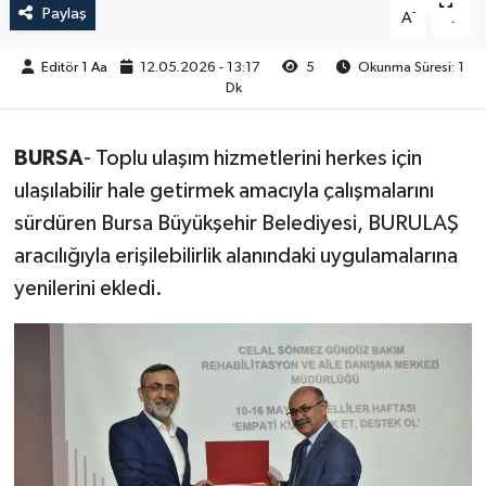
Paylaş
-
+
A
A
Sağlık
Editör 1 Aa
12.05.2026 - 13:17
5
Okunma Süresi: 1
Dk
Siyaset
Spor
BURSA
- Toplu ulaşım hizmetlerini herkes için
ulaşılabilir hale getirmek amacıyla çalışmalarını
Türkiye
sürdüren Bursa Büyükşehir Belediyesi, BURULAŞ
aracılığıyla erişilebilirlik alanındaki uygulamalarına
Video Galeri
yenilerini ekledi.