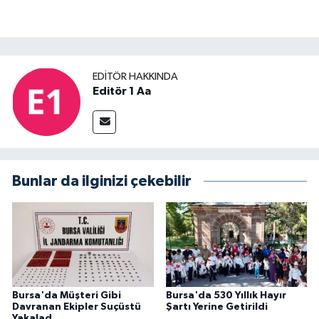
EDITÖR HAKKINDA
Editör 1 Aa
Bunlar da ilginizi çekebilir
Bursa'da Müşteri Gibi
Bursa'da 530 Yıllık Hayır
Davranan Ekipler Suçüstü
Şartı Yerine Getirildi
Yakalad