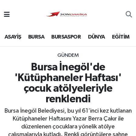
Asayiş
ASAYİŞ
BURSA
BURSASPOR
DÜNYA
EĞİTİM
Bursa
Dünya
GÜNDEM
Bursa İnegöl'de
Ekonomi
'Kütüphaneler Haftası'
Foto Galeri
çocuk atölyeleriyle
renklendi
Genel
Bursa İnegöl Belediyesi, bu yıl 61’inci kez kutlanan
Gündem
Kütüphaneler Haftasını Yazar Berra Çakır ile
düzenlenen çocuklara yönelik atölye
Magazin
çalışmalarıyla kutladı. Renkli görüntülere sahne