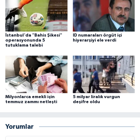
İstanbul'da "Bahis Şikesi"
ID numaraları örgüt içi
operasyonunda 5
hiyerarşiyi ele verdi
tutuklama talebi
Milyonlarca emekli için
5 milyar liralık vurgun
temmuz zammı netleşti
deşifre oldu
Yorumlar