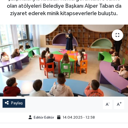
olan atölyeleri Belediye Başkanı Alper Taban da
Sağlık
ziyaret ederek minik kitapseverlerle buluştu.
Siyaset
Spor
Türkiye
Video Galeri
Paylaş
-
+
A
A
Editör Editör
14.04.2025 - 12:58