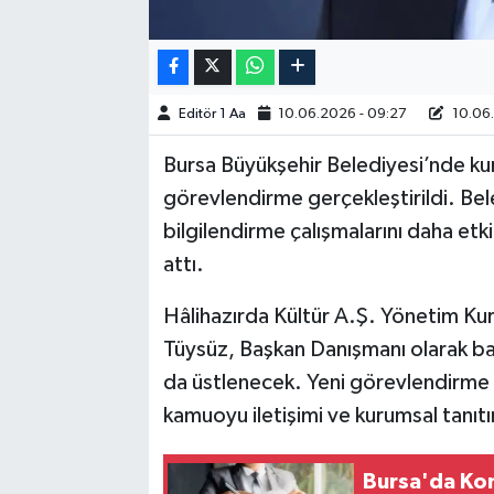
Editör 1 Aa
10.06.2026 - 09:27
10.06.
Bursa Büyükşehir Belediyesi’nde kuru
görevlendirme gerçekleştirildi. Bel
bilgilendirme çalışmalarını daha et
attı.
Hâlihazırda Kültür A.Ş. Yönetim Ku
Tüysüz, Başkan Danışmanı olarak bas
da üstlenecek. Yeni görevlendirme 
kamuoyu iletişimi ve kurumsal tanıt
Bursa'da Kon