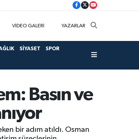
VİDEO GALERİ
YAZARLAR
AĞLIK
SİYASET
SPOR
em: Basın ve
anıyor
eken bir adım atıldı. Osman
tişim süreçlerinin