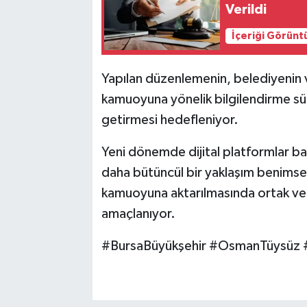
Verildi
İçeriği Görünt
Yapılan düzenlemenin, belediyenin v
kamuoyuna yönelik bilgilendirme süre
getirmesi hedefleniyor.
Yeni dönemde dijital platformlar ba
daha bütüncül bir yaklaşım benimse
kamuoyuna aktarılmasında ortak ve gü
amaçlanıyor.
#BursaBüyükşehir #OsmanTüysüz