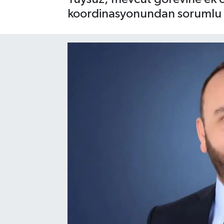
koordinasyonundan sorumlu 
Sağlık
Siyaset
Spor
Türkiye
Video Galeri