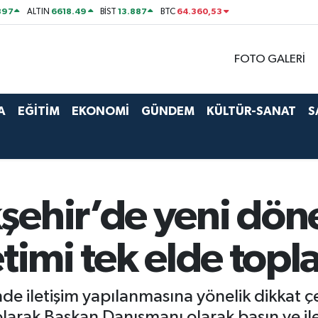
897
6618.49
13.887
64.360,53
ALTIN
BİST
BTC
FOTO GALERİ
A
EĞİTİM
EKONOMİ
GÜNDEM
KÜLTÜR-SANAT
S
şehir’de yeni dön
etimi tek elde topl
de iletişim yapılanmasına yönelik dikkat ç
arak Başkan Danışmanı olarak basın ve ile