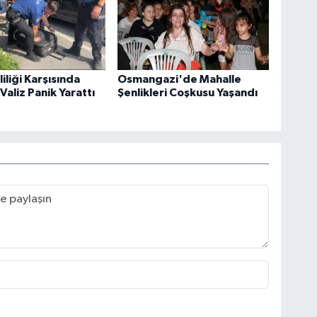
iliği Karşısında
Osmangazi'de Mahalle
Valiz Panik Yarattı
Şenlikleri Coşkusu Yaşandı