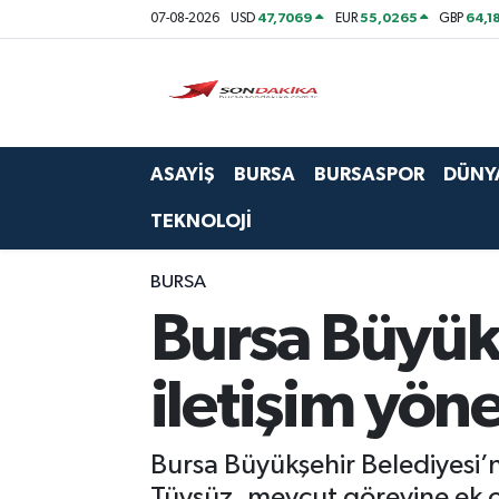
47,7069
55,0265
64,1
07-08-2026
USD
EUR
GBP
Asayiş
Bursa
ASAYİŞ
BURSA
BURSASPOR
DÜNY
Dünya
TEKNOLOJİ
Ekonomi
BURSA
Foto Galeri
Bursa Büyük
Genel
iletişim yön
Gündem
Bursa Büyükşehir Belediyesi’n
Magazin
Tüysüz, mevcut görevine ek ol