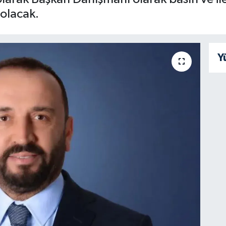
olacak.
Y