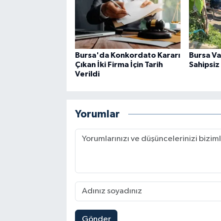
Bursa'da Konkordato Kararı
Bursa Val
Çıkan İki Firma İçin Tarih
Sahipsiz 
Verildi
Yorumlar
Gönder