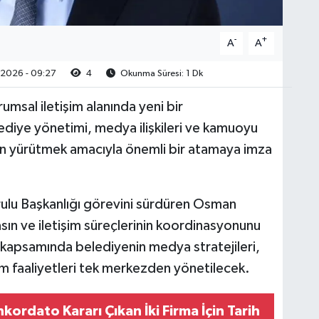
-
+
A
A
2026 - 09:27
4
Okunma Süresi: 1 Dk
msal iletişim alanında yeni bir
ediye yönetimi, medya ilişkileri ve kamuoyu
kin yürütmek amacıyla önemli bir atamaya imza
rulu Başkanlığı görevini sürdüren Osman
ın ve iletişim süreçlerinin koordinasyonunu
kapsamında belediyenin medya stratejileri,
ım faaliyetleri tek merkezden yönetilecek.
kordato Kararı Çıkan İki Firma İçin Tarih