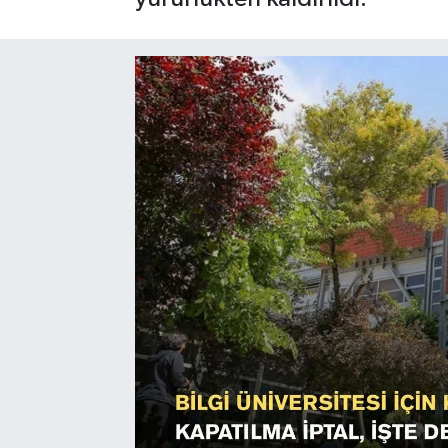
Sağlık
Siyaset
Spor
Türkiye
Video Galeri