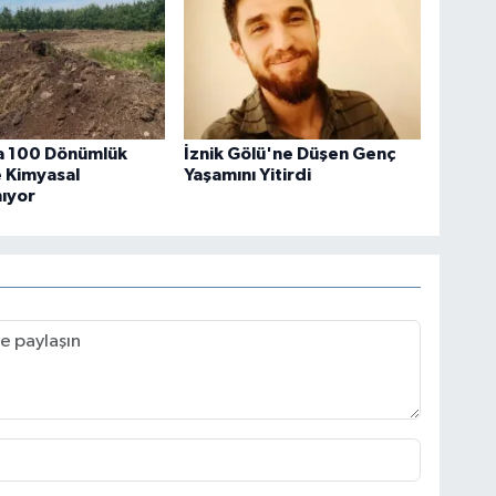
a 100 Dönümlük
İznik Gölü'ne Düşen Genç
 Kimyasal
Yaşamını Yitirdi
mıyor