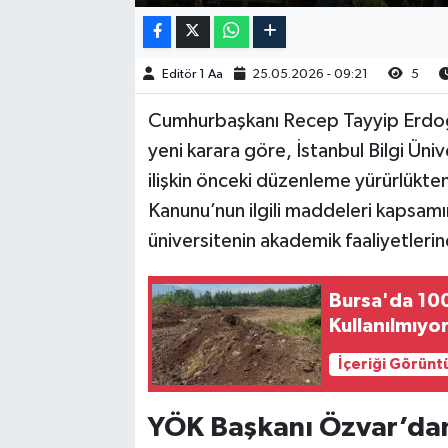
Editör 1 Aa
25.05.2026 - 09:21
5
Cumhurbaşkanı Recep Tayyip Erdoğ
yeni karara göre, İstanbul Bilgi Ünive
ilişkin önceki düzenleme yürürlükten
Kanunu’nun ilgili maddeleri kapsamı
üniversitenin akademik faaliyetleri
Bursa'da 10
Kullanılmıyo
İçeriği Görünt
YÖK Başkanı Özvar’da