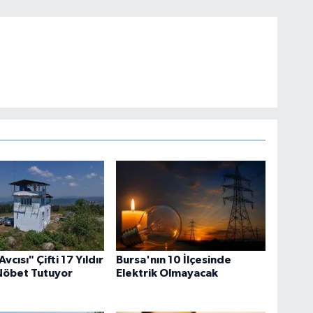
cısı" Çifti 17 Yıldır
Bursa'nın 10 İlçesinde
Nöbet Tutuyor
Elektrik Olmayacak