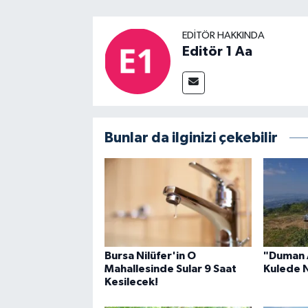
EDITÖR HAKKINDA
Editör 1 Aa
Bunlar da ilginizi çekebilir
Bursa Nilüfer'in O
"Duman Av
Mahallesinde Sular 9 Saat
Kulede 
Kesilecek!