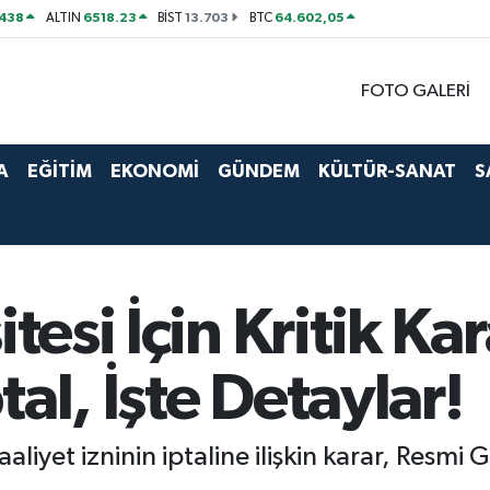
438
6518.23
13.703
64.602,05
ALTIN
BİST
BTC
FOTO GALERİ
A
EĞİTİM
EKONOMİ
GÜNDEM
KÜLTÜR-SANAT
S
tesi İçin Kritik Kar
al, İşte Detaylar!
faaliyet izninin iptaline ilişkin karar, Res