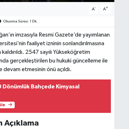
-
+
A
A
Okunma Süresi: 1 Dk
an’ın imzasıyla Resmi Gazete’de yayımlanan
rsitesi’nin faaliyet izninin sonlandırılmasına
 kaldırıldı. 2547 sayılı Yükseköğretim
nda gerçekleştirilen bu hukuki güncelleme ile
ne devam etmesinin önü açıldı.
0 Dönümlük Bahçede Kimyasal
r
üle
n Açıklama