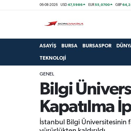
47,5986
55,0700
64,2
06-08-2026
USD
EUR
GBP
Asayiş
Bursa
ASAYİŞ
BURSA
BURSASPOR
DÜNY
Dünya
TEKNOLOJİ
Ekonomi
GENEL
Foto Galeri
Bilgi Üniversi
Genel
Kapatılma İpt
Gündem
İstanbul Bilgi Üniversitesinin 
Magazin
yürürlükten kaldırıldı.